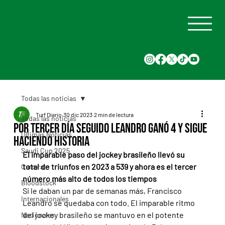
Todas las noticias
Turf Diario
30 dic 2023
2 min de lectura
Todas las noticias
Por tercer día seguido Leandro ganó 4 y sigue
Últimas Noticias
haciendo historia
Saudi Cup 2025
El imparable paso del jockey brasileño llevó su 
total de triunfos en 2023 a 539 y ahora es el tercer 
Carreras
número más alto de todos los tiempos
Bloodstock
Si le daban un par de semanas más, Francisco 
Internacionales
Leandro se quedaba con todo. El imparable ritmo 
del jockey brasileño se mantuvo en el potente 
Nacionales