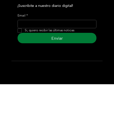
¡Suscribite a nuestro diario digital!
Email
*
Si, quiero recibir las últimas noticias
Enviar
© 2024 Turf Diario
Desarrollado por Estudio CKS - Comunicación,
Marketing & Diseño