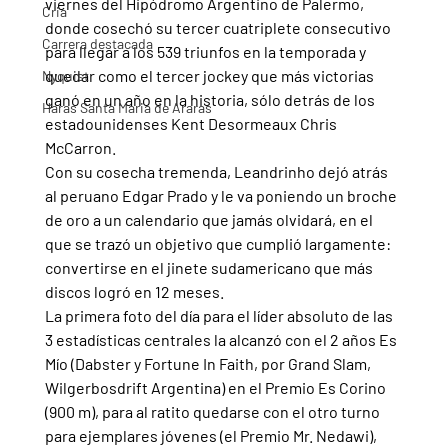
viernes del Hipódromo Argentino de Palermo, 
Cria
donde cosechó su tercer cuatriplete consecutivo 
Carrera destacada
para llegar a los 539 triunfos en la temporada y 
quedar como el tercer jockey que más victorias 
Nyquist
ganó en un año en la historia, sólo detrás de los 
Haras Santa Maria de Araras
estadounidenses Kent Desormeaux Chris 
McCarron.
Con su cosecha tremenda, Leandrinho dejó atrás 
al peruano Edgar Prado y le va poniendo un broche 
de oro a un calendario que jamás olvidará, en el 
que se trazó un objetivo que cumplió largamente: 
convertirse en el jinete sudamericano que más 
discos logró en 12 meses.
La primera foto del día para el líder absoluto de las 
3 estadísticas centrales la alcanzó con el 2 años Es 
Mío (Dabster y Fortune In Faith, por Grand Slam, 
Wilgerbosdrift Argentina) en el Premio Es Corino 
(900 m), para al ratito quedarse con el otro turno 
para ejemplares jóvenes (el Premio Mr. Nedawi), 