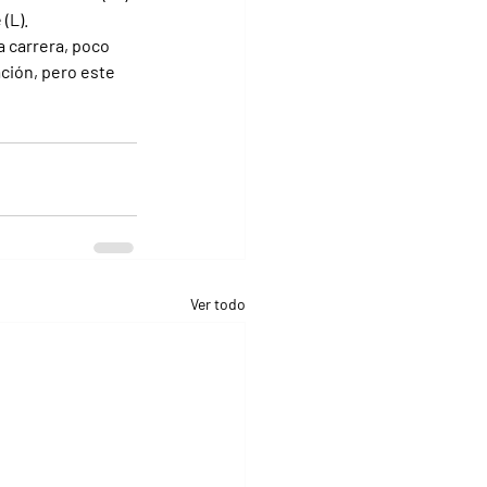
 (L).
 carrera, poco 
ción, pero este 
Ver todo