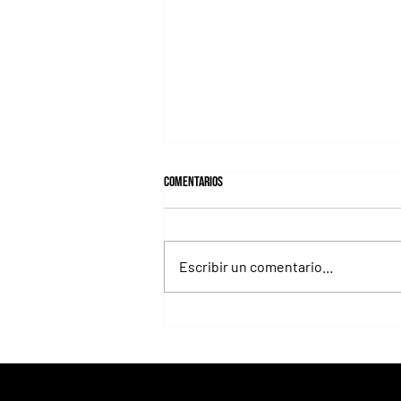
Comentarios
Escribir un comentario...
Selecciones Miércoles 5/9 Hipódromo
de San Isidro