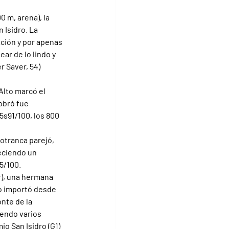
 m, arena), la 
 Isidro. La 
ción y por apenas 
ar de lo lindo y 
r Saver, 54) 
 Alto marcó el 
obró fue 
s91/100, los 800 
otranca parejó, 
eciendo un 
5/100.
), una hermana 
o importó desde 
onte de la 
endo varios 
o San Isidro (G1) 