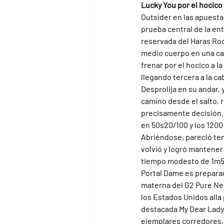
Lucky You por el hocico
Outsider en las apuesta
prueba central de la en
reservada del Haras Rod
medio cuerpo en una cate
frenar por el hocico a la
llegando tercera a la ca
Desprolija en su andar, y
camino desde el salto, 
precisamente decisión. 
en 50s20/100 y los 1200
Abriéndose, pareció tem
volvió y logró mantener 
tiempo modesto de 1m50
Portal Dame es preparad
materna del G2 Pure Ne
los Estados Unidos alla p
destacada My Dear Lady 
ejemplares corredores, e