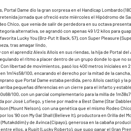
s, Portal Dame dio la gran sorpresa en el Handicap Lombardo (1800
tretenida jornada que ofreció este miércoles el Hipódromo de San
eo Chico, que venía de salir de perdedora en su octava presenta
goría alternativa, se agrandó con apenas 49 1/2 kilos para guape
 favorita Lucky You (Brz-Put It Back, 57), con Super Pleasure (Supe
beza, tras amagar lindo.
 con el aprendiz Alexis Allois en sus riendas, la hija de Portal del
regulando el ritmo a placer dentro de un grupo donde lo que no s
Con libertad de movimientos, pasó los 400 metros iniciales en 25
 en 1m14s58/100, encarando el derecho por la mitad de la cancha.
prano que Portal Dame estaba perdida, pero Allois castigó y la p
arriba pequeñas diferencias en un cierre para el infarto y establ
s68/100, con un parcial complementario para la milla de 1m38s7
a por José Lofiego, y tiene por madre a Best Dame (Star Dabbler
lson (Mount Nelson), con una genética que el mismo Rodeo Chic
or los '90 con My Gal Shall (Believe It), productora en Orilla del M
(Mutakddim) y de Avinca (Cipayo), generosa en la cabaña produci
ntre ellos, a Rupit (Lucky Roberto), que supo ganar el Gran Premi