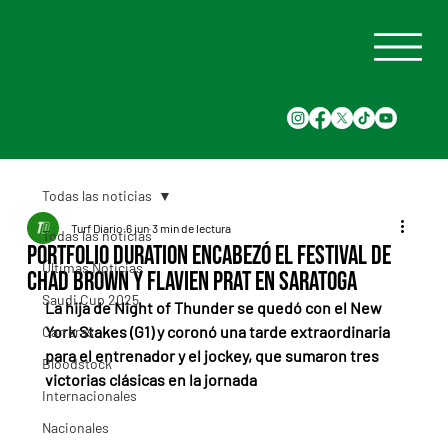
Todas las noticias
Turf Diario
6 jun
3 min de lectura
Todas las noticias
Portfolio Duration encabezó el festival de
Últimas Noticias
Chad Brown y Flavien Prat en Saratoga
Saudi Cup 2025
La hija de Night of Thunder se quedó con el New 
York Stakes (G1) y coronó una tarde extraordinaria 
Carreras
para el entrenador y el jockey, que sumaron tres 
Bloodstock
victorias clásicas en la jornada
Internacionales
Nacionales