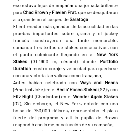
eso estuvo lejos de empañar una jornada brillante 
para 
Chad Brown 
y 
Flavien Prat
, que se desquitaron 
a lo grande en el césped de 
Saratoga
.
El entrenador más ganador de la actualidad en las 
pruebas importantes sobre grama y el jockey 
francés construyeron una tarde memorable, 
sumando tres éxitos de stakes consecutivos, con 
el punto culminante llegando en el 
New York 
Stakes 
(G1-1900 m, césped), donde 
Portfolio 
Duration 
mostró coraje y velocidad para quedarse 
con una victoria tan valiosa como trabajada.
Antes habían celebrado con 
Ways and Means 
(Practical Joke) en el 
Bed o' Roses Stakes 
(G2) y con 
Fitz Right 
(Charlantan) en el 
Wonder Again Stakes 
(G2). Sin embargo, el New York, dotado con una 
bolsa de 750.000 dólares, representaba el plato 
fuerte del programa y allí la pupila de Brown 
respondió con la mejor actuación de su campaña.