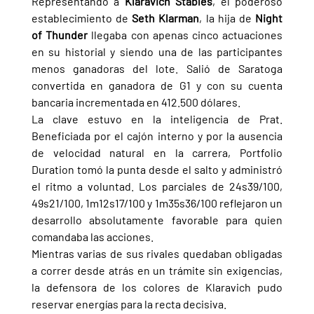
Representando a 
Klaravich Stables
, el poderoso 
establecimiento de 
Seth Klarman
, la hija de 
Night 
of Thunder 
llegaba con apenas cinco actuaciones 
en su historial y siendo una de las participantes 
menos ganadoras del lote. Salió de Saratoga 
convertida en ganadora de G1 y con su cuenta 
bancaria incrementada en 412.500 dólares.
La clave estuvo en la inteligencia de Prat. 
Beneficiada por el cajón interno y por la ausencia 
de velocidad natural en la carrera, Portfolio 
Duration tomó la punta desde el salto y administró 
el ritmo a voluntad. Los parciales de 24s39/100, 
49s21/100, 1m12s17/100 y 1m35s36/100 reflejaron un 
desarrollo absolutamente favorable para quien 
comandaba las acciones.
Mientras varias de sus rivales quedaban obligadas 
a correr desde atrás en un trámite sin exigencias, 
la defensora de los colores de Klaravich pudo 
reservar energías para la recta decisiva.