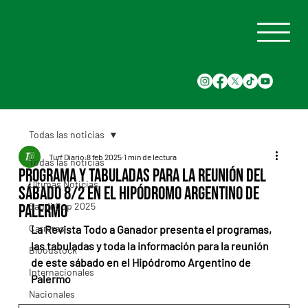
Todas las noticias
Turf Diario
8 feb 2025
1 min de lectura
Todas las noticias
Programa y tabuladas para la reunión del
Últimas Noticias
sábado 8/2 en el Hipódromo Argentino de
Saudi Cup 2025
Palermo
Carreras
La Revista Todo a Ganador presenta el programas, 
las tabuladas y toda la información para la reunión 
Bloodstock
de este sábado en el Hipódromo Argentino de 
Internacionales
Palermo
Nacionales