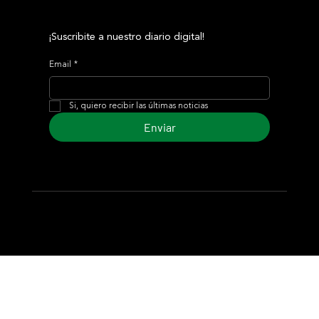
¡Suscribite a nuestro diario digital!
Email
*
Si, quiero recibir las últimas noticias
Enviar
© 2024 Turf Diario
Desarrollado por Estudio CKS - Comunicación,
Marketing & Diseño