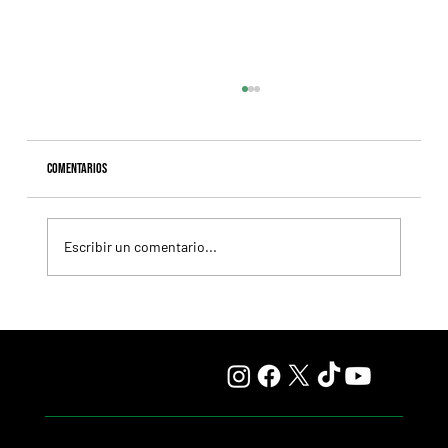
Comentarios
Escribir un comentario...
Fourstardave Stakes: Deterministic pone en juego la
corona en una milla explosiva