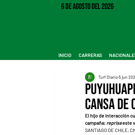
6 de Agosto del 2026
INICIO
CARRERAS
NACIONALE
Turf Diario
5 jun 20
Puyuhuapi
cansa de 
El hijo de Interacción c
campaña; 
reprisa
 este 
SANTIAGO DE CHILE, Chile