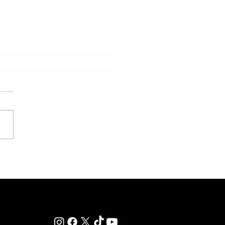
agan renuncia a York y enfocará
u temporada en defender la
Cup