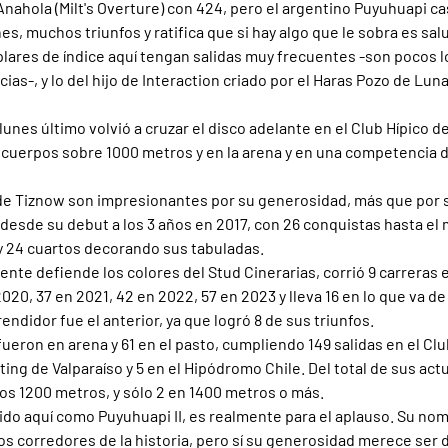
nahola (Milt's Overture) con 424, pero el argentino Puyuhuapi ca
, muchos triunfos y ratifica que si hay algo que le sobra es sal
ares de índice aquí tengan salidas muy frecuentes -son pocos l
ias-, y lo del hijo de Interaction criado por el Haras Pozo de Lun
 lunes último volvió a cruzar el disco adelante en el Club Hípico d
 cuerpos sobre 1000 metros y en la arena y en una competencia de 
e Tiznow son impresionantes por su generosidad, más que por su
a desde su debut a los 3 años en 2017, con 26 conquistas hasta e
y 24 cuartos decorando sus tabuladas.
te defiende los colores del Stud Cinerarias, corrió 9 carreras en
020, 37 en 2021, 42 en 2022, 57 en 2023 y lleva 16 en lo que va de 
ndidor fue el anterior, ya que logró 8 de sus triunfos.
ueron en arena y 61 en el pasto, cumpliendo 149 salidas en el Clu
ting de Valparaíso y 5 en el Hipódromo Chile. Del total de sus act
los 1200 metros, y sólo 2 en 1400 metros o más.
do aquí como Puyuhuapi II, es realmente para el aplauso. Su no
s corredores de la historia, pero sí su generosidad merece ser 