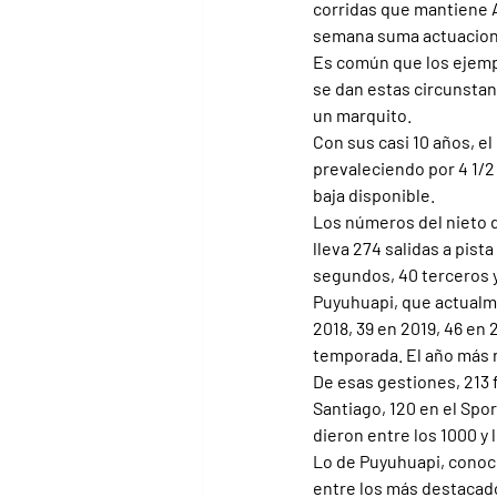
corridas que mantiene A
semana suma actuaciones
Es común que los ejempl
se dan estas circunstanc
un marquito.
Con sus casi 10 años, el
prevaleciendo por 4 1/2
baja disponible.
Los números del nieto d
lleva 274 salidas a pist
segundos, 40 terceros 
Puyuhuapi, que actualmen
2018, 39 en 2019, 46 en 2
temporada. El año más re
De esas gestiones, 213 f
Santiago, 120 en el Spor
dieron entre los 1000 y 
Lo de Puyuhuapi, conoci
entre los más destacado