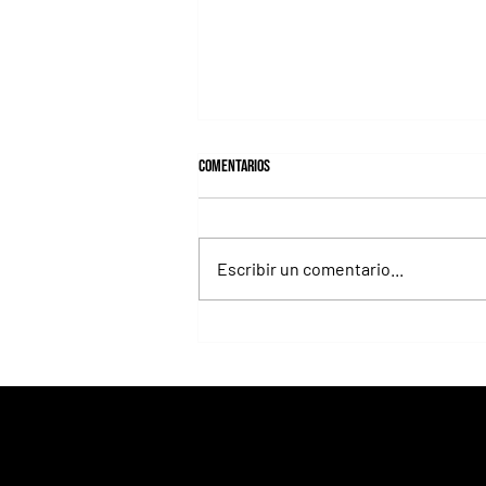
Comentarios
Escribir un comentario...
Fortitudine, hermano de Rebel's
Romance, ganó debutando por 21
cuerpos