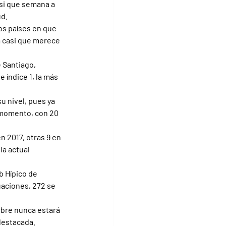
si que semana a 
ud.
os países en que 
a casi que merece 
e Santiago, 
índice 1, la más 
 nivel, pues ya 
l momento, con 20 
 2017, otras 9 en 
la actual 
b Hípico de 
uaciones, 272 se 
mbre nunca estará 
destacada.