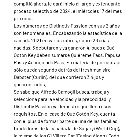
compitió ahora, le dará inicio al largo y extenuante 
proceso selectivo de 2024, el miércoles 17 del mes 
próximo.
Los números de Distinctiv Passion con sus 2 años 
son fenomenales. Encabezando la estadística de la 
camada 2021 en varios rubros, sobre 26 crías 
nacidas, 6 debutaron y ya ganaron 4, pues a Qué 
Gotón Key deben sumarse Quiéreme Pass, Papusa 
Pass y Acongojada Pass. En materia de porcentaje 
sólo queda segundo detrás del freshman sire 
Dabster (Curlin), del que corrieron 3 hijos y 
ganaron todos.
Se sabe que Alfredo Camogli busca, trabaja y 
selecciona para la velocidad y la precocidad, y 
Distinctiv Passion ya demostró que llena esos 
requisitos. En el caso de Qué Gotón Key, cuenta 
con el plus de formar parte de una de las familias 
fundadoras de la cabaña, la de Sugary (World Cup), 
la misma de los G1 Villero Cat (Easing Along), Todo 