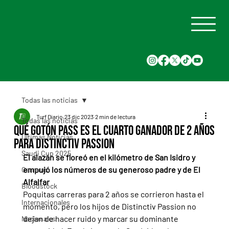
Todas las noticias
Turf Diario
23 dic 2023
2 min de lectura
Todas las noticias
Qué Gotón Pass es el cuarto ganador de 2 años
Últimas Noticias
para Distinctiv Passion
Saudi Cup 2025
El alazán se floreó en el kilómetro de San Isidro y 
empujó los números de su generoso padre y de El 
Carreras
Alfalfar
Bloodstock
Poquitas carreras para 2 años se corrieron hasta el 
Internacionales
momento, pero los hijos de Distinctiv Passion no 
dejan de hacer ruido y marcar su dominante 
Nacionales