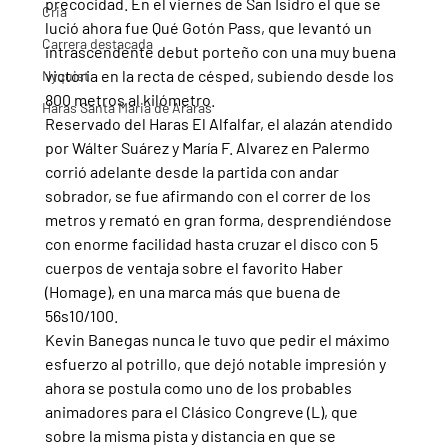
precocidad. En el viernes de San Isidro el que se 
Cria
lució ahora fue Qué Gotón Pass, que levantó un 
Carrera destacada
intrascendente debut porteño con una muy buena 
victoria en la recta de césped, subiendo desde los 
Nyquist
800 metros al kilómetro.
Haras Santa Maria de Araras
Reservado del Haras El Alfalfar, el alazán atendido 
por Wálter Suárez y María F. Alvarez en Palermo 
corrió adelante desde la partida con andar 
sobrador, se fue afirmando con el correr de los 
metros y remató en gran forma, desprendiéndose 
con enorme facilidad hasta cruzar el disco con 5 
cuerpos de ventaja sobre el favorito Haber 
(Homage), en una marca más que buena de 
56s10/100.
Kevin Banegas nunca le tuvo que pedir el máximo 
esfuerzo al potrillo, que dejó notable impresión y 
ahora se postula como uno de los probables 
animadores para el Clásico Congreve (L), que 
sobre la misma pista y distancia en que se 