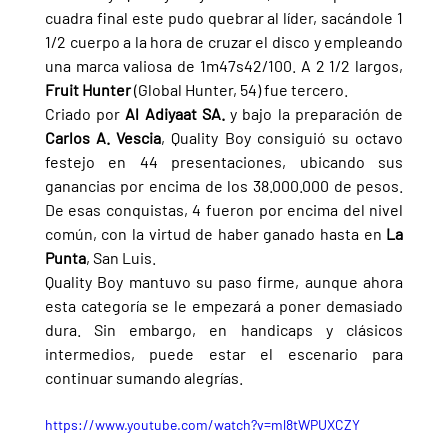
cuadra final este pudo quebrar al líder, sacándole 1 
1/2 cuerpo a la hora de cruzar el disco y empleando 
una marca valiosa de 1m47s42/100. A 2 1/2 largos, 
Fruit Hunter 
(Global Hunter, 54) fue tercero.
Criado por 
Al Adiyaat SA. 
y bajo la preparación de 
Carlos A. Vescia
, Quality Boy consiguió su octavo 
festejo en 44 presentaciones, ubicando sus 
ganancias por encima de los 38.000.000 de pesos. 
De esas conquistas, 4 fueron por encima del nivel 
común, con la virtud de haber ganado hasta en 
La 
Punta
, San Luis.
Quality Boy mantuvo su paso firme, aunque ahora 
esta categoría se le empezará a poner demasiado 
dura. Sin embargo, en handicaps y clásicos 
intermedios, puede estar el escenario para 
continuar sumando alegrías.
https://www.youtube.com/watch?v=ml8tWPUXCZY