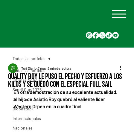
Todas las noticias
Turf Diario
7 may
2 min de lectura
Todas las noticias
Quality Boy le puso el pecho y esfuerzo a los
Últimas Noticias
kilos y se quedó con el Especial Full Sail
Saudi Cup 2025
En otra demostración de su excelente actualidad, 
el hijo de Asiatic Boy quebró al valiente líder 
Carreras
Western Orpen en la cuadra final
Bloodstock
Internacionales
Nacionales