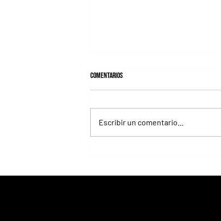
Comentarios
Escribir un comentario...
Selecciones Jueves 6/8 Hipódromo de La
Plata