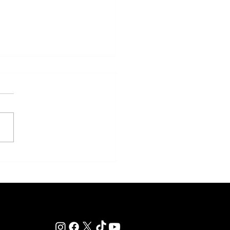
anos va por la Polla de Potrillos
Plata, aunque ante varios rivales