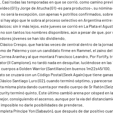
. Casi todas las temporadas en que se corrió, como camino previo
deo (G1) y Jorge de Atucha (G1) -es para productos-, su nómina 
3 no será la excepción, con apenas 4 potrillos confirmados, sobre
 si hay algo que le sobra al proceso selectivo en Argentina entr
sicos; sin ir más lejos, este jueves se corrió en La Plata el Agust
ue no son tantos los nombres disponibles, aún a pesar de que, por
edores jóvenes se han ido dividiendo.
l Clásico Crespo, que hará las veces de central dentro de la jorna
omo de Palermo y con un candidato firme en Rammel, el zaino del
Correa Aranha y al que montará Francisco Leandro. Por Fortify, t
tor (Il Campione), no tardó nada en desquitar, luciéndose en las 
 cuerpos a Golden Warrior (Santillano) en buenos 1m22s45/100.
ato se cruzará con un Código Postal (Seek Again) que tiene ganas
Clásico Santiago Luro (G2), cuando terminó séptimo, y parecerse 
ta misma pista dando cuenta por medio cuerpo de Sr Ratón (Seize
urity terminó quinto. Este último cambió arena por césped en la 
ejor, consiguiendo el ascenso, aunque por la vía del distanciami
, imposible no darle posibilidades de prenderse.
completa Príncipe Yon (Sabayón), que después de dar positivo cua