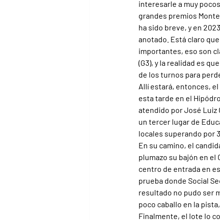
interesarle a muy pocos
grandes premios Montevi
ha sido breve, y en 202
anotado. Está claro que
importantes, eso son clá
(G3), y la realidad es q
de los turnos para perd
Allí estará, entonces, e
esta tarde en el Hipódr
atendido por José Luiz 
un tercer lugar de Educa
locales superando por 3
En su camino, el candid
plumazo su bajón en el 
centro de entrada en es
prueba donde Social Sec
resultado no pudo ser m
poco caballo en la pista
Finalmente, el lote lo 