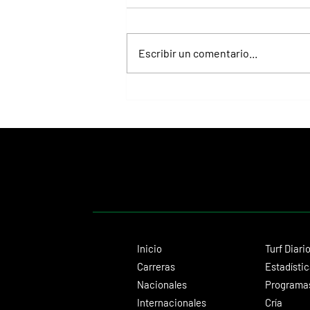
Escribir un comentario...
Fortitudine, hermano de Rebel's
Romance, ganó debutando por 21
cuerpos
Inicio
Turf Diari
Carreras
Estadísti
Nacionales
Programas
Internacionales
Cría