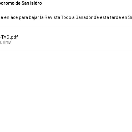
ódromo de San Isidro
te enlace para bajar la Revista Todo a Ganador de esta tarde en S
8-TAG
.pdf
1.11MB