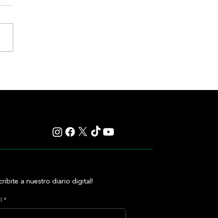
akness cambiará de fecha en
 reaviva el debate sobre el
 de la Triple Corona
cribite a nuestro diario digital!
l
*