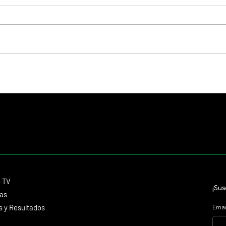
Lady se quedó con el precio máximo en
El Pre
el remate del Haras Carampangue
2027 y
futuro
Contacto
o TV
dmitagstein@gmail.com
¡Sus
cas
 y Resultados
Emai