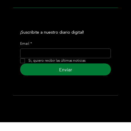
¡Suscribite a nuestro diario digital!
Email
*
Si, quiero recibir las últimas noticias
Enviar
© 2024 Turf Diario
Desarrollado por Estudio CKS - Comunicación,
Marketing & Diseño