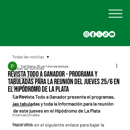
Todas las noticias
Turf Diario
25 jun
1 min de lectura
Todas las noticias
Revista Todo a Ganador - Programa y
Últimas Noticias
tabuladas para la reunión del jueves 25/6 en
Saudi Cup 2025
el Hipódromo de La Plata
Carreras
La Revista Todo a Ganador presenta el programas, 
las tabuladas y toda la información para la reunión 
Bloodstock
de este jueves en el Hipódromo de La Plata
Internacionales
Nacionales
Hacé click en el siguiente enlace para bajar la 