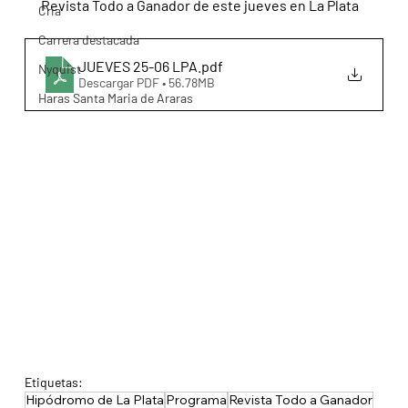
Revista Todo a Ganador de este jueves en La Plata
Cria
Carrera destacada
JUEVES 25-06 LPA
.pdf
Nyquist
Descargar PDF • 56.78MB
Haras Santa Maria de Araras
Etiquetas:
Hipódromo de La Plata
Programa
Revista Todo a Ganador