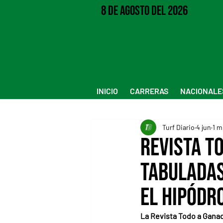
8 de Agosto del 2026
INICIO
CARRERAS
NACIONALE
Turf Diario
4 jun
1 m
Revista T
tabuladas
el Hipódr
La Revista Todo a Ganad