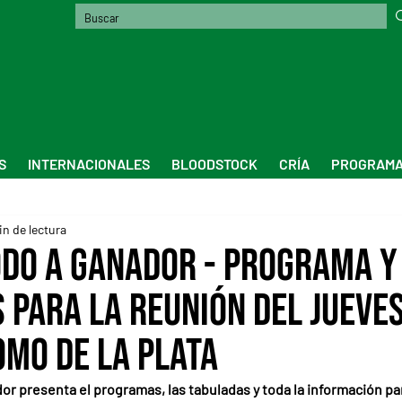
S
INTERNACIONALES
BLOODSTOCK
CRÍA
PROGRAMA
in de lectura
odo a Ganador - Programa y
 para la reunión del jueves
omo de La Plata
or presenta el programas, las tabuladas y toda la información par