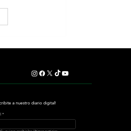
Newton alcanzó el Desmond
 y le regaló otro hito histórico a
O'Brien
cribite a nuestro diario digital!
l
*