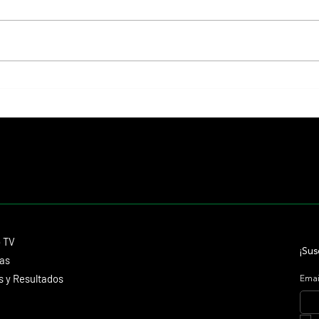
Giannetti prolongó su gran momento
Isaac 
con Autorretrato y otro éxito grande
Stakes
para Tres Jotas
Aidan 
Contacto
o TV
dmitagstein@gmail.com
¡Sus
cas
 y Resultados
Emai