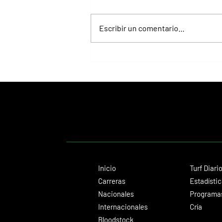
Escribir un comentario...
Lady's Secret, la Dama de Hierro que
convirtió el Whitney en una exhibición
inolvidable
Inicio
Turf Diari
Carreras
Estadísti
Nacionales
Programas
Internacionales
Cría
Bloodstock