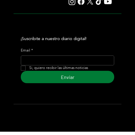
¡Suscribite a nuestro diario digital!
Email
*
Si, quiero recibir las últimas noticias
Enviar
© 2024 Turf Diario
Desarrollado por Estudio CKS - Comunicación,
Marketing & Diseño