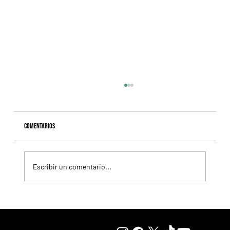
Comentarios
Escribir un comentario...
Resumen - Remate Selección de Productos del Haras
Carampangue