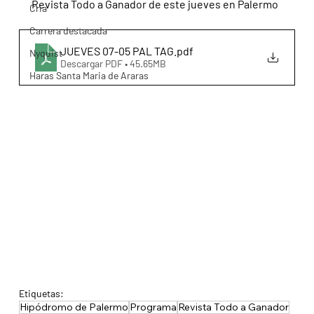
Revista Todo a Ganador de este jueves en Palermo
Cria
Carrera destacada
JUEVES 07-05 PAL TAG
.pdf
Nyquist
Descargar PDF • 45.65MB
Haras Santa Maria de Araras
Etiquetas:
Hipódromo de Palermo
Programa
Revista Todo a Ganador