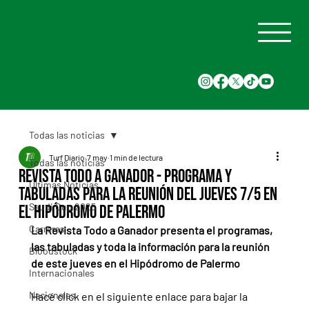
Todas las noticias
Turf Diario
7 may
1 min de lectura
Todas las noticias
Revista Todo a Ganador - Programa y
Últimas Noticias
tabuladas para la reunión del jueves 7/5 en
Saudi Cup 2025
el Hipódromo de Palermo
Carreras
La Revista Todo a Ganador presenta el programas, 
las tabuladas y toda la información para la reunión 
Bloodstock
de este jueves en el Hipódromo de Palermo
Internacionales
Nacionales
Hacé click en el siguiente enlace para bajar la 