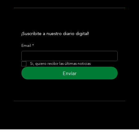
¡Suscribite a nuestro diario digital!
Email
*
Si, quiero recibir las últimas noticias
Enviar
© 2024 Turf Diario
Desarrollado por Estudio CKS - Comunicación,
Marketing & Diseño