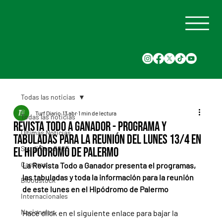
Todas las noticias
Turf Diario
13 abr
1 min de lectura
Todas las noticias
Revista Todo a Ganador - Programa y
Últimas Noticias
tabuladas para la reunión del lunes 13/4 en
Saudi Cup 2025
el Hipódromo de Palermo
Carreras
La Revista Todo a Ganador presenta el programas, 
las tabuladas y toda la información para la reunión 
Bloodstock
de este lunes en el Hipódromo de Palermo
Internacionales
Nacionales
Hacé click en el siguiente enlace para bajar la 