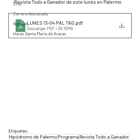
Revista Todo a Ganador de este lunes en Palermo
Cria
Carrera destacada
LUNES 13-04 PAL TAG
.pdf
Nyquist
Descargar PDF • 39.15MB
Haras Santa Maria de Araras
Etiquetas:
Hipódromo de Palermo
Programa
Revista Todo a Ganador