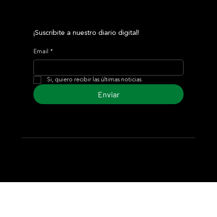
¡Suscribite a nuestro diario digital!
Email
*
Si, quiero recibir las últimas noticias
Enviar
© 2024 Turf Diario
Desarrollado por Estudio CKS - Comunicación,
Marketing & Diseño