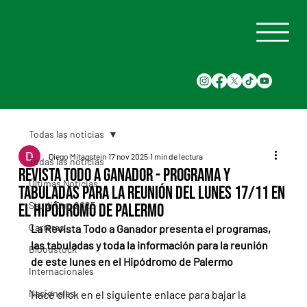
Todas las noticias
Diego Mitagstein
17 nov 2025
1 min de lectura
Todas las noticias
Revista Todo a Ganador - Programa y
Últimas Noticias
tabuladas para la reunión del Lunes 17/11 en
Saudi Cup 2025
el Hipódromo de Palermo
Carreras
La Revista Todo a Ganador presenta el programas, 
las tabuladas y toda la información para la reunión 
Bloodstock
de este lunes en el Hipódromo de Palermo
Internacionales
Nacionales
Hacé click en el siguiente enlace para bajar la 