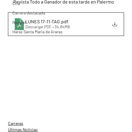
Revista Todo a Ganador de esta tarde en Palermo
Cria
Carrera destacada
LUNES 17-11-TAG
.pdf
Nyquist
Descargar PDF • 34.84MB
Haras Santa Maria de Araras
Carreras
Últimas Noticias