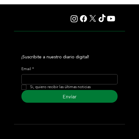
Giannetti prolongó su gran momento con Autorretrato
y otro éxito grande para Tres Jotas
¡Suscribite a nuestro diario digital!
Email
*
Si, quiero recibir las últimas noticias
Enviar
© 2024 Turf Diario
Desarrollado por Estudio CKS - Comunicación,
Marketing & Diseño