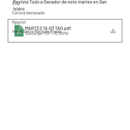
Revista Todo a Ganador de este martes en San 
Cria
Isidro
Carrera destacada
Nyquist
MARTES 10-03 TAG
.pdf
Haras Santa Maria de Araras
Descargar PDF • 33.55MB