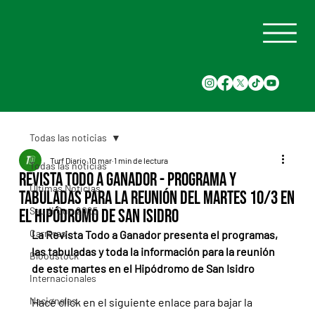
Todas las noticias
Turf Diario
10 mar
1 min de lectura
Todas las noticias
Revista Todo a Ganador - Programa y
Últimas Noticias
tabuladas para la reunión del martes 10/3 en
Saudi Cup 2025
el Hipódromo de San Isidro
Carreras
La Revista Todo a Ganador presenta el programas, 
las tabuladas y toda la información para la reunión 
Bloodstock
de este martes en el Hipódromo de San Isidro
Internacionales
Nacionales
Hacé click en el siguiente enlace para bajar la 