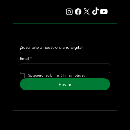
corona en una milla explosiva
¡Suscribite a nuestro diario digital!
Email
*
Si, quiero recibir las últimas noticias
Enviar
© 2024 Turf Diario
Desarrollado por Estudio CKS - Comunicación,
Marketing & Diseño