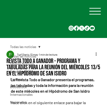
Todas las noticias
Turf Diario
13 may
1 min de lectura
Todas las noticias
Revista Todo a Ganador - Programa y
Últimas Noticias
tabuladas para la reunión del miércoles 13/5
Saudi Cup 2025
en el Hipódromo de San Isidro
Carreras
La Revista Todo a Ganador presenta el programas, 
las tabuladas y toda la información para la reunión 
Bloodstock
de este miécoles en el Hipódromo de San Isidro
Internacionales
Nacionales
Hacé click en el siguiente enlace para bajar la 