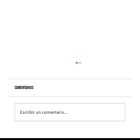
Comentarios
Escribir un comentario...
Fourstardave Stakes: Deterministic pone en juego la