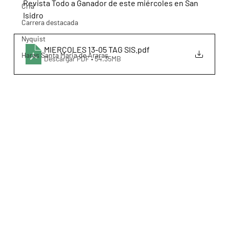
Revista Todo a Ganador de este miércoles en San 
Cria
Isidro
Carrera destacada
Nyquist
MIERCOLES 13-05 TAG SIS
.pdf
Haras Santa Maria de Araras
Descargar PDF • 54.35MB