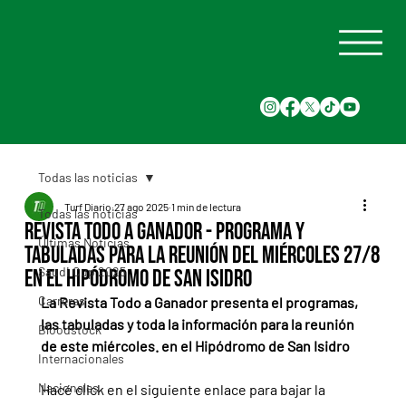
Todas las noticias
Turf Diario
27 ago 2025
1 min de lectura
Todas las noticias
Revista Todo a Ganador - Programa y
Últimas Noticias
tabuladas para la reunión del Miércoles 27/8
Saudi Cup 2025
en el Hipódromo de San Isidro
Carreras
La Revista Todo a Ganador presenta el programas, 
las tabuladas y toda la información para la reunión 
Bloodstock
de este miércoles. en el Hipódromo de San Isidro
Internacionales
Nacionales
Hacé click en el siguiente enlace para bajar la 