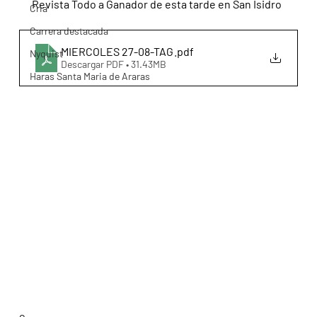
Revista Todo a Ganador de esta tarde en San Isidro
Cria
Carrera destacada
MIERCOLES 27-08-TAG
.pdf
Nyquist
Descargar PDF • 31.43MB
Haras Santa Maria de Araras