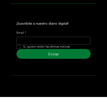
¡Suscribite a nuestro diario digital!
Email
*
Si, quiero recibir las últimas noticias
Enviar
© 2024 Turf Diario
Desarrollado por Estudio CKS - Comunicación,
Marketing & Diseño