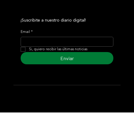
¡Suscribite a nuestro diario digital!
Email
*
Si, quiero recibir las últimas noticias
Enviar
© 2024 Turf Diario
Desarrollado por Estudio CKS - Comunicación,
Marketing & Diseño