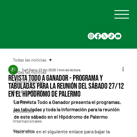
Todas las noticias
Turf Diario
27 dic 2025
1 min de lectura
Todas las noticias
Revista Todo a Ganador - Programa y
Últimas Noticias
tabuladas para la reunión del Sábado 27/12
Saudi Cup 2025
en el Hipódromo de PAlermo
Carreras
La Revista Todo a Ganador presenta el programas, 
las tabuladas y toda la información para la reunión 
Bloodstock
de este sábado en el Hipódromo de Palermo
Internacionales
Nacionales
Hacé click en el siguiente enlace para bajar la 