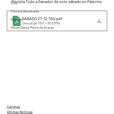
Revista Todo a Ganador de este sábado en Palermo
Cria
Carrera destacada
SABADO 27-12 TAG
.pdf
Nyquist
Descargar PDF • 39.53MB
Haras Santa Maria de Araras
Carreras
Últimas Noticias