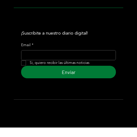
¡Suscribite a nuestro diario digital!
Email
*
Si, quiero recibir las últimas noticias
Enviar
© 2024 Turf Diario
Desarrollado por Estudio CKS - Comunicación,
Marketing & Diseño