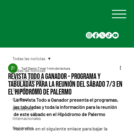
Todas las noticias
Turf Diario
7 mar
1 min de lectura
Todas las noticias
Revista Todo a Ganador - Programa y
Últimas Noticias
tabuladas para la reunión del sábado 7/3 en
Saudi Cup 2025
el Hipódromo de Palermo
Carreras
La Revista Todo a Ganador presenta el programas, 
las tabuladas y toda la información para la reunión 
Bloodstock
de este sábado en el Hipódromo de Palermo
Internacionales
Nacionales
Hacé click en el siguiente enlace para bajar la 