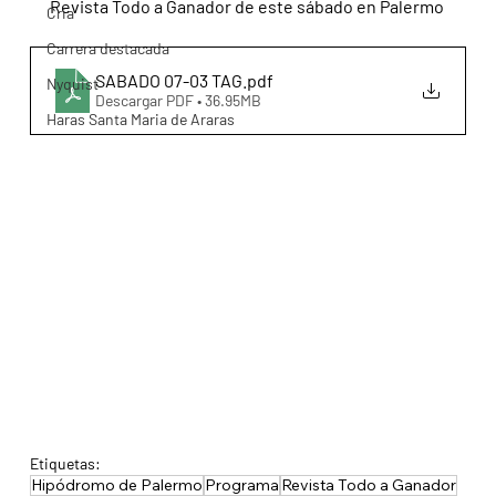
Revista Todo a Ganador de este sábado en Palermo
Cria
Carrera destacada
SABADO 07-03 TAG
.pdf
Nyquist
Descargar PDF • 36.95MB
Haras Santa Maria de Araras
Etiquetas:
Hipódromo de Palermo
Programa
Revista Todo a Ganador