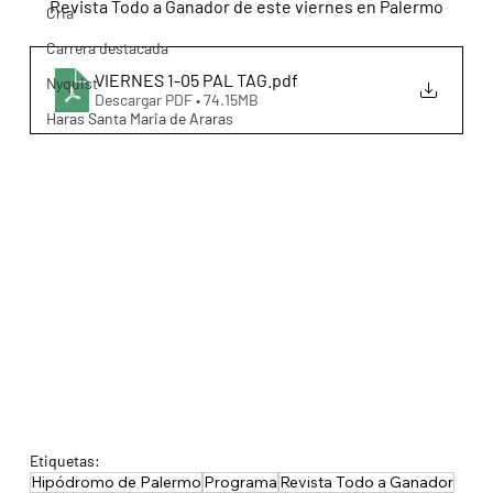
Revista Todo a Ganador de este viernes en Palermo
Cria
Carrera destacada
VIERNES 1-05 PAL TAG
.pdf
Nyquist
Descargar PDF • 74.15MB
Haras Santa Maria de Araras
Etiquetas:
Hipódromo de Palermo
Programa
Revista Todo a Ganador