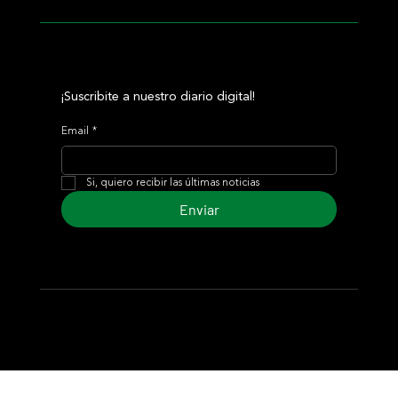
¡Suscribite a nuestro diario digital!
Email
*
Si, quiero recibir las últimas noticias
Enviar
© 2024 Turf Diario
Desarrollado por Estudio CKS - Comunicación,
Marketing & Diseño