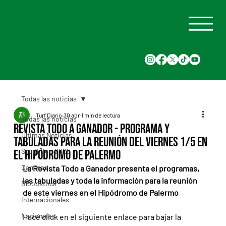
Todas las noticias
Turf Diario
30 abr
1 min de lectura
Todas las noticias
Revista Todo a Ganador - Programa y
Últimas Noticias
tabuladas para la reunión del viernes 1/5 en
Saudi Cup 2025
el Hipódromo de Palermo
Carreras
La Revista Todo a Ganador presenta el programas, 
las tabuladas y toda la información para la reunión 
Bloodstock
de este viernes en el Hipódromo de Palermo
Internacionales
Nacionales
Hacé click en el siguiente enlace para bajar la 