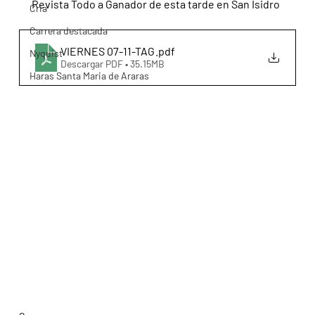
Revista Todo a Ganador de esta tarde en San Isidro
Cria
Carrera destacada
VIERNES 07-11-TAG
.pdf
Nyquist
Descargar PDF • 35.15MB
Haras Santa Maria de Araras