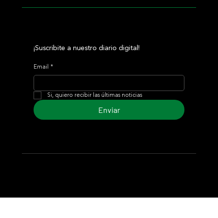
¡Suscribite a nuestro diario digital!
Email
*
Si, quiero recibir las últimas noticias
Enviar
© 2024 Turf Diario
Desarrollado por Estudio CKS - Comunicación,
Marketing & Diseño