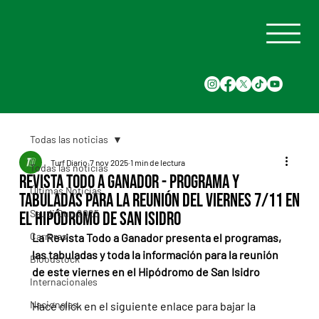
Todas las noticias
Turf Diario
7 nov 2025
1 min de lectura
Todas las noticias
Revista Todo a Ganador - Programa y
Últimas Noticias
tabuladas para la reunión del Viernes 7/11 en
Saudi Cup 2025
el Hipódromo de San Isidro
Carreras
La Revista Todo a Ganador presenta el programas, 
las tabuladas y toda la información para la reunión 
Bloodstock
de este viernes en el Hipódromo de San Isidro
Internacionales
Nacionales
Hacé click en el siguiente enlace para bajar la 