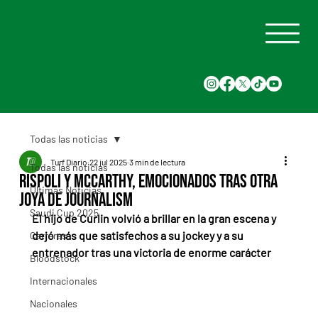
Todas las noticias
Turf Diario
22 jul 2025
3 min de lectura
Todas las noticias
Rispoli y McCarthy, emocionados tras otra
Últimas Noticias
joya de Journalism
Saudi Cup 2025
El hijo de Curlin volvió a brillar en la gran escena y 
dejó más que satisfechos a su jockey y a su 
Carreras
entrenador tras una victoria de enorme carácter
Bloodstock
Internacionales
Nacionales