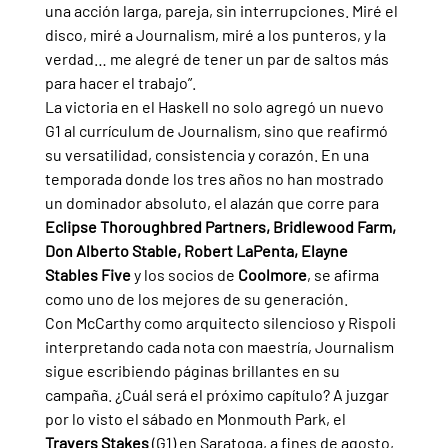
una acción larga, pareja, sin interrupciones. Miré el 
disco, miré a Journalism, miré a los punteros, y la 
verdad… me alegré de tener un par de saltos más 
para hacer el trabajo”.
La victoria en el Haskell no solo agregó un nuevo 
G1 al currículum de Journalism, sino que reafirmó 
su versatilidad, consistencia y corazón. En una 
temporada donde los tres años no han mostrado 
un dominador absoluto, el alazán que corre para 
Eclipse Thoroughbred Partners, Bridlewood Farm, 
Don Alberto Stable, Robert LaPenta, Elayne 
Stables Five 
y los socios de 
Coolmore
, se afirma 
como uno de los mejores de su generación.
Con McCarthy como arquitecto silencioso y Rispoli 
interpretando cada nota con maestría, Journalism 
sigue escribiendo páginas brillantes en su 
campaña. ¿Cuál será el próximo capítulo? A juzgar 
por lo visto el sábado en Monmouth Park, el 
Travers Stakes 
(G1) en Saratoga, a fines de agosto, 