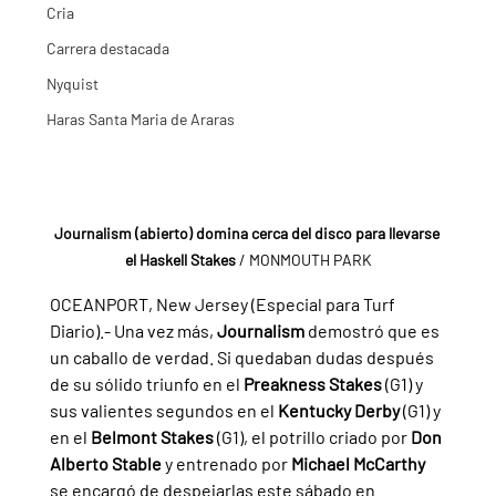
Cria
Carrera destacada
Nyquist
Haras Santa Maria de Araras
Journalism (abierto) domina cerca del disco para llevarse 
el Haskell Stakes 
/ MONMOUTH PARK
OCEANPORT, New Jersey (Especial para Turf 
Diario).- Una vez más, 
Journalism 
demostró que es 
un caballo de verdad. Si quedaban dudas después 
de su sólido triunfo en el 
Preakness Stakes 
(G1) y 
sus valientes segundos en el 
Kentucky Derby 
(G1) y 
en el 
Belmont Stakes 
(G1), el potrillo criado por 
Don 
Alberto Stable 
y entrenado por 
Michael McCarthy 
se encargó de despejarlas este sábado en 