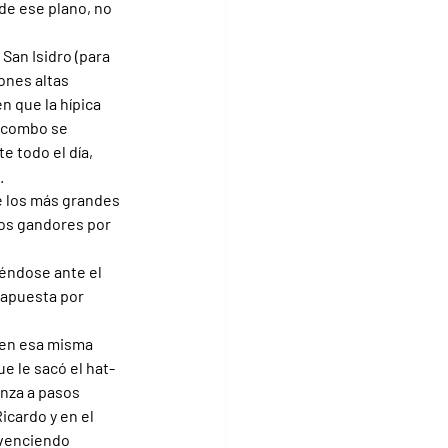
de ese plano, no 
San Isidro (para 
ones altas 
 que la hípica 
 combo se 
 todo el día, 
.
e los más grandes 
ños gandores por 
éndose ante el 
 apuesta por 
 en esa misma 
e le sacó el hat-
nza a pasos 
icardo y en el 
 venciendo 