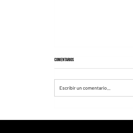
Comentarios
Escribir un comentario...
Selecciones Jueves 6/8 Hipódromo de La
Plata