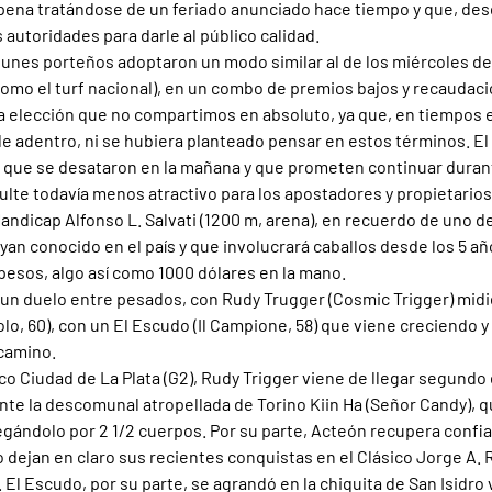
 pena tratándose de un feriado anunciado hace tiempo y que, des
 autoridades para darle al público calidad.
lunes porteños adoptaron un modo similar al de los miércoles de 
como el turf nacional), en un combo de premios bajos y recaudaci
 elección que no compartimos en absoluto, ya que, en tiempos en
 adentro, ni se hubiera planteado pensar en estos términos. El
s que se desataron en la mañana y que prometen continuar durante
lte todavía menos atractivo para los apostadores y propietarios
Handicap Alfonso L. Salvati (1200 m, arena), en recuerdo de uno d
an conocido en el país y que involucrará caballos desde los 5 a
pesos, algo así como 1000 dólares en la mano.
un duelo entre pesados, con Rudy Trugger (Cosmic Trigger) midi
o, 60), con un El Escudo (Il Campione, 58) que viene creciendo y
 camino.
co Ciudad de La Plata (G2), Rudy Trigger viene de llegar segundo
te la descomunal atropellada de Torino Kiin Ha (Señor Candy), qu
egándolo por 2 1/2 cuerpos. Por su parte, Acteón recupera confia
 dejan en claro sus recientes conquistas en el Clásico Jorge A. R
El Escudo, por su parte, se agrandó en la chiquita de San Isidro