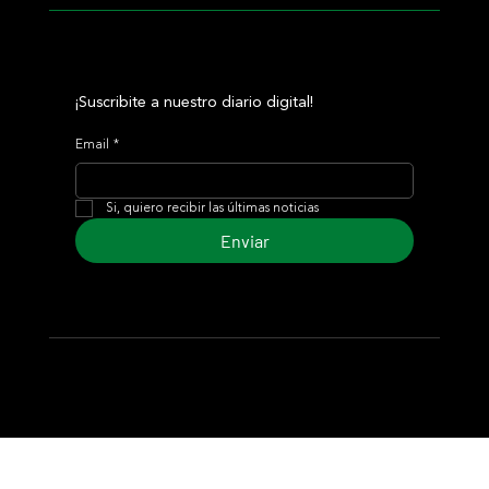
¡Suscribite a nuestro diario digital!
Email
*
Si, quiero recibir las últimas noticias
Enviar
© 2024 Turf Diario
Desarrollado por Estudio CKS - Comunicación,
Marketing & Diseño