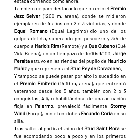
estaba corriendo como ahora.
También fue para destacar lo que ofreció el 
Premio 
Jazz Seiver 
(1200 m, arena), donde se midieron 
ejemplares de 4 años con 2 ó 3 victorias, y donde 
Equal Romano 
(Equal Legítimo) dio uno de los 
golpes del día, superando por pescuezo y 3/4 de 
cuerpo a 
Mario's Rim 
(Remote) y a 
Qué Cubano 
(Qué 
Vida Buena), en un tiempazo de 1m10s9/100. 
Jorge 
Peralta 
estuvo en las riendas del pupilo de 
Mauricio 
Muñiz 
y que representa al 
Stud Rey de Corazones
.
Y tampoco se puede pasar por alto lo sucedido en 
el 
Premio Emiterio 
(1400 m, arena), que enfrentó 
veteranos desde los 5 años, también con 2 ó 3 
conquistas. Allí, rehabilitándose de una actuación 
floja en 
Palermo
, prevaleció fácilmente 
Stormy 
Wind 
(Forge), con el cordobés 
Facundo Coria 
en su 
silla.
Tras saltar al partir, el zaino del 
Stud Saint Mora 
se 
fue acomodando poco a poco y en los primeros 