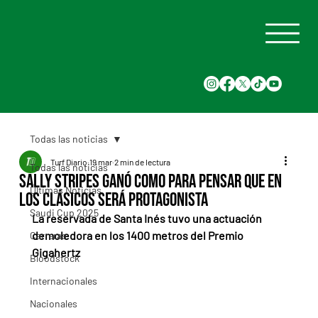
Todas las noticias
Turf Diario
19 mar
2 min de lectura
Todas las noticias
Sally Stripes ganó como para pensar que en
Últimas Noticias
los clásicos será protagonista
Saudi Cup 2025
La reservada de Santa Inés tuvo una actuación 
demoledora en los 1400 metros del Premio 
Carreras
Gigahertz
Bloodstock
Internacionales
Nacionales