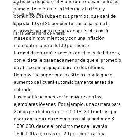
dicho sea de paso), el Hipódromo de San Isidro se 
Cria
sumó este miércoles a Palermo y La Plata y 
Carrera destacada
comunicó una suba en sus premios, que será de 
entre el 10 y el 20 por ciento, tan baja como la 
Nyquist
otorgada por sus colegas, después de casi 4 
Haras Santa Maria de Araras
meses sin movimientos y con una inflación 
mensual en enero del 30 por ciento.
La medida entrará en acción en el mes de febrero, 
con el detalle para nada menor de que el promedio 
de atraso en los pagos durante los últimos 
tiempos fue superior a los 30 días, por lo que el 
aumento se licuará automáticamente antes de 
cobrarlo.
Las modificaciones serán mayores en los 
ejemplares jóvenes. Por ejemplo, una carrera para 
2 años perdedores entre 1000 y 1200 metros que 
ahora entrega una recompensa al ganador de $ 
1.500.000, desde el próximo mes se llevarán 
1.900.000, algo más del 20 por ciento arriba.