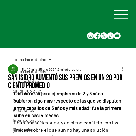
Todas las noticias
Turf Diario
25 ene 2024
2 min de lectura
Todas las noticias
San Isidro aumentó sus premios en un 20 por
Últimas Noticias
ciento promedio
Saudi Cup 2025
Las carreras para ejemplares de 2 y 3 años 
subieron algo más respecto de las que se disputan 
Carreras
entre caballos de 5 años y más edad; fue la primera 
Bloodstock
suba en casi 4 meses
Internacionales
Una semana después, y en pleno conflicto con los 
jinetes (sobre el que aún no hay una solución, 
Nacionales