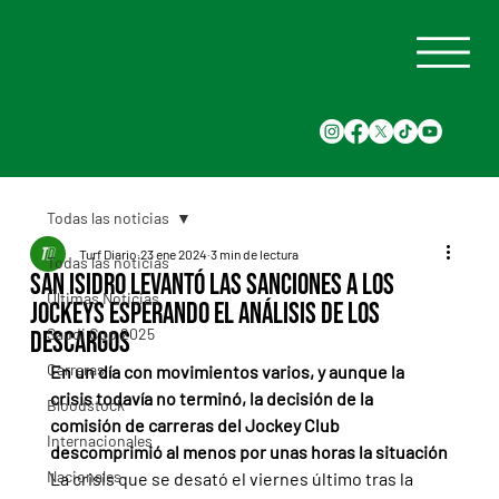
Todas las noticias
Turf Diario
23 ene 2024
3 min de lectura
Todas las noticias
San Isidro levantó las sanciones a los
Últimas Noticias
jockeys esperando el análisis de los
Saudi Cup 2025
descargos
Carreras
En un día con movimientos varios, y aunque la 
crisis todavía no terminó, la decisión de la 
Bloodstock
comisión de carreras del Jockey Club 
Internacionales
descomprimió al menos por unas horas la situación
Nacionales
La crisis que se desató el viernes último tras la 