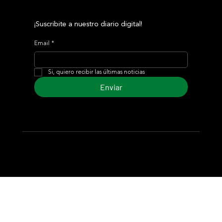
¡Suscribite a nuestro diario digital!
Email
*
Si, quiero recibir las últimas noticias
Enviar
© 2024 Turf Diario
Desarrollado por Estudio CKS - Comunicación,
Marketing & Diseño