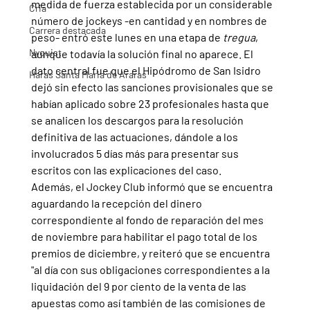
medida de fuerza establecida por un considerable 
Cria
número de jockeys -en cantidad y en nombres de 
Carrera destacada
peso- entró este lunes en una etapa de 
tregua
, 
Nyquist
aunque todavía la solución final no aparece. El 
dato central fue que el Hipódromo de San Isidro 
Haras Santa Maria de Araras
dejó sin efecto las sanciones provisionales que se 
habían aplicado sobre 23 profesionales hasta que 
se analicen los descargos para la resolución 
definitiva de las actuaciones, dándole a los 
involucrados 5 días más para presentar sus 
escritos con las explicaciones del caso.
Además, el Jockey Club informó que se encuentra 
aguardando la recepción del dinero 
correspondiente al fondo de reparación del mes 
de noviembre para habilitar el pago total de los 
premios de diciembre, y reiteró que se encuentra 
"al día con sus obligaciones correspondientes a la 
liquidación del 9 por ciento de la venta de las 
apuestas como así también de las comisiones de 