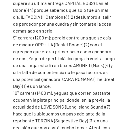
supere su última entrega CAPITÁL BOSS (Daniel 
Boone) (4) porque sabemos que solo fue un mal 
día. IL FACCIA (Il Campione) (12) deslumbró al salir 
de perdedor por una cuadra y sin tomarse la cosa 
demasiado en serio. 
9° carrera (1200 m): perdió contra una que se caía 
de madura ORPHILA (Daniel Boone) (2) con el 
agregado que era su primer paso como ganadora 
de dos. Yegua de perfil clásico pega la vuelta luego 
de una larga estadía en boxes AMONET (Mask) (4) y 
si la falta de competencia no le pasa factura, es 
una potencial ganadora. CARA ROMANA (The Great 
Day) (1) es un lance. 
10° carrera (1400 m): yeguas que corren bastante 
ocuparan la pista principal donde, en la previa, la 
actualidad de LOVE SONG (Long Island Sound) (7) 
hace que la ubiquemos un paso adelante de la 
reprisante TERZINA (Suggestive Boy) (3) en una 
decisión que nos costó mucho tomar. Atenti con 