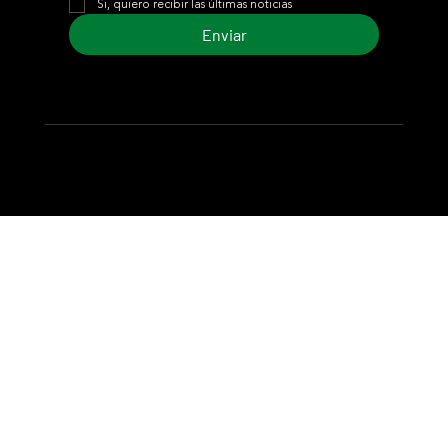
Si, quiero recibir las últimas noticias
Enviar
© 2024 Turf Diario
Desarrollado por Estudio CKS - Comunicación,
Marketing & Diseño