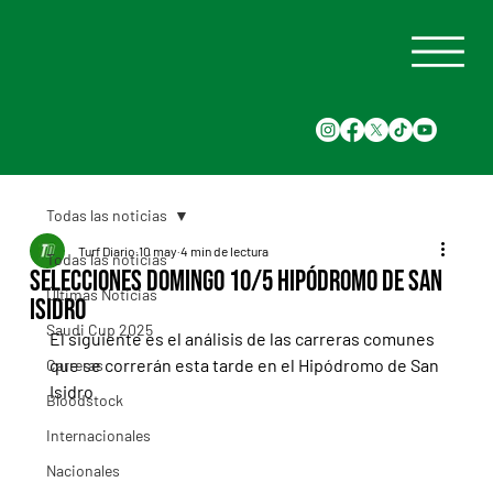
Todas las noticias
Turf Diario
10 may
4 min de lectura
Todas las noticias
Selecciones Domingo 10/5 Hipódromo de San
Últimas Noticias
Isidro
Saudi Cup 2025
El siguiente es el análisis de las carreras comunes 
que se correrán esta tarde en el Hipódromo de San 
Carreras
Isidro
Bloodstock
Internacionales
Nacionales