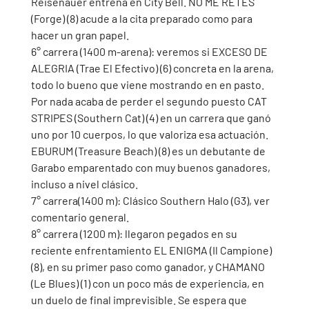
Reisenauer entrena en City Bell. NO ME RETES 
(Forge) (8) acude a la cita preparado como para 
hacer un gran papel. 
6° carrera (1400 m-arena): veremos si EXCESO DE 
ALEGRIA (Trae El Efectivo) (6) concreta en la arena, 
todo lo bueno que viene mostrando en en pasto. 
Por nada acaba de perder el segundo puesto CAT 
STRIPES (Southern Cat) (4) en un carrera que ganó 
uno por 10 cuerpos, lo que valoriza esa actuación. 
EBURUM (Treasure Beach) (8) es un debutante de 
Garabo emparentado con muy buenos ganadores, 
incluso a nivel clásico.  
7° carrera(1400 m): Clásico Southern Halo (G3), ver 
comentario general. 
8° carrera (1200 m): llegaron pegados en su 
reciente enfrentamiento EL ENIGMA (Il Campione) 
(8), en su primer paso como ganador, y CHAMANO 
(Le Blues) (1) con un poco más de experiencia, en 
un duelo de final imprevisible. Se espera que 