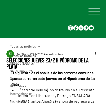
Todas las noticias
Turf Diario
22 feb 2023
4 min de lectura
Todas las noticias
Selecciones Jueves 23/2 Hipódromo de La
Últimas Noticias
Plata
Saudi Cup 2025
El siguiente es el análisis de las carreras comunes 
que se correrán este jueves en el Hipódromo de La 
Carreras
Plata
Bloodstock
1° carrera (1600 m): no defraudó en su reciente 
Internacionales
intento en Libertador y Dorrego ENSALADA 
RUSA (Tantos Años) (2) y ahora de regreso a La 
Nacionales