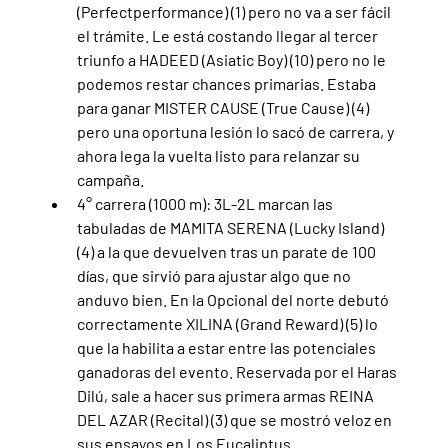
(Perfectperformance) (1) pero no va a ser fácil 
el trámite. Le está costando llegar al tercer 
triunfo a HADEED (Asiatic Boy) (10) pero no le 
podemos restar chances primarias. Estaba 
para ganar MISTER CAUSE (True Cause) (4) 
pero una oportuna lesión lo sacó de carrera, y 
ahora lega la vuelta listo para relanzar su 
campaña.
4° carrera (1000 m): 3L-2L marcan las 
tabuladas de MAMITA SERENA (Lucky Island) 
(4) a la que devuelven tras un parate de 100 
días, que sirvió para ajustar algo que no 
anduvo bien. En la Opcional del norte debutó 
correctamente XILINA (Grand Reward) (5) lo 
que la habilita a estar entre las potenciales 
ganadoras del evento. Reservada por el Haras 
Dilú, sale a hacer sus primera armas REINA 
DEL AZAR (Recital) (3) que se mostró veloz en 
sus ensayos en Los Eucaliptus.