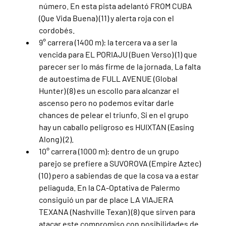
número. En esta pista adelantó FROM CUBA 
(Que Vida Buena) (11) y alerta roja con el 
cordobés.
9° carrera (1400 m): la tercera va a ser la 
vencida para EL PORIAJU (Buen Verso) (1) que 
parecer ser lo más firme de la jornada. La falta 
de autoestima de FULL AVENUE (Global 
Hunter) (8) es un escollo para alcanzar el 
ascenso pero no podemos evitar darle 
chances de pelear el triunfo. Si en el grupo 
hay un caballo peligroso es HUIXTAN (Easing 
Along) (2).
10° carrera (1000 m): dentro de un grupo 
parejo se prefiere a SUVOROVA (Empire Aztec) 
(10) pero a sabiendas de que la cosa va a estar 
peliaguda. En la CA-Optativa de Palermo 
consiguió un par de place LA VIAJERA 
TEXANA (Nashville Texan) (8) que sirven para 
atacar este compromiso con posibilidades de 