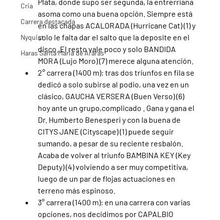
Plata, donde supo ser segunda, la entrerriana 
Cria
asoma como una buena opción. Siempre está 
Carrera destacada
en las chapas ACALORADA (Hurricane Cat) (1) y 
solo le falta dar el salto que la deposite en el 
Nyquist
disco. El resto vale poco y solo BANDIDA 
Haras Santa Maria de Araras
MORA (Lujo Moro) (7) merece alguna atención.
2° carrera (1400 m): tras dos triunfos en fila se 
dedicó a solo subirse al podio, una vez en un 
clásico, GAUCHA VERSERA (Buen Verso) (6) 
hoy ante un grupo,complicado . Gana y gana el 
Dr. Humberto Benesperi y con la buena de 
CITYS JANE (Cityscape) (1) puede seguir 
sumando, a pesar de su reciente resbalón. 
Acaba de volver al triunfo BAMBINA KEY (Key 
Deputy) (4) volviendo a ser muy competitiva, 
luego de un par de flojas actuaciones en 
terreno más espinoso.
3° carrera (1400 m): en una carrera con varias 
opciones, nos decidimos por CAPALBIO 