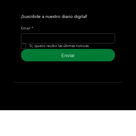
¡Suscribite a nuestro diario digital!
Email
*
Si, quiero recibir las últimas noticias
Enviar
© 2024 Turf Diario
Desarrollado por Estudio CKS - Comunicación,
Marketing & Diseño