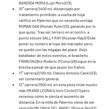
BANDIDA MORA (Lujo Moro) (13).
10° carrera (1400 m): distanciado por 
tratamiento prohibido, a vuelta de hoja 
ratificó en Palermo que no necesita ventaja 
ROMAN OAK (Roman Ruler) (3), ganando por lo 
que quiso. Tras ser tercero en el centro, a 
punto estuvo SALLY RAY (Russian Ray) (15) de 
poner su número al tope del marcador pero, 
se quedó con las migajas del place. Viejo 
batallador de estos eventos, el brasileño 
FINNEON (Brz-Roderic O’Conor) (9) sigue en la 
brecha a pesar de que ya por los 9 años.       
11° carrera (2100 m): Clásico Antonio Cané (G3), 
ver comentario general.
12° carrera (1500 m): en esta pista rinde mucho 
más GRAND LEONA (Lion’s Circle) (11) pero 
veremos cómo le sienta el aumento de 
distancia. En la milla de Palermo viene de ser 
segunda MILONGA DEL ANGEL (Roque Sen) (1) 