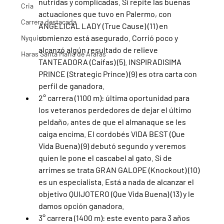
nutridas y complicadas. Si repite las buenas 
Cria
actuaciones que tuvo en Palermo, con 
Carrera destacada
ANGELICAL LADY (True Cause) (11) en 
comienzo está asegurado. Corrió poco y 
Nyquist
alcanzó algún resultado de relieve 
Haras Santa Maria de Araras
TANTEADORA (Caifas) (5). INSPIRADISIMA 
PRINCE (Strategic Prince) (9) es otra carta con 
perfil de ganadora.
2° carrera (1100 m): última oportunidad para 
los veteranos perdedores de dejar el último 
peldaño, antes de que el almanaque se les 
caiga encima. El cordobés VIDA BEST (Que 
Vida Buena) (9) debutó segundo y veremos 
quien le pone el cascabel al gato. Si de 
arrimes se trata GRAN GALOPE (Knockout) (10) 
es un especialista. Está a nada de alcanzar el 
objetivo QUIJOTERO (Que Vida Buena) (13) y le 
damos opción ganadora.
3° carrera (1400 m): este evento para 3 años 