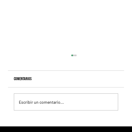
Comentarios
Escribir un comentario...
Colour Vision va por la vuelta al triunfo, en La Plata