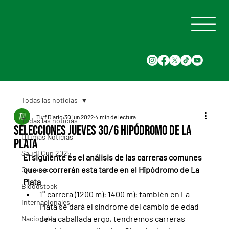
Todas las noticias
Turf Diario
30 jun 2022
4 min de lectura
Todas las noticias
Selecciones Jueves 30/6 Hipódromo de La
Últimas Noticias
Plata
Saudi Cup 2025
El siguiente es el análisis de las carreras comunes 
que se correrán esta tarde en el Hipódromo de La 
Carreras
Plata
Bloodstock
1° carrera (1200 m): 1400 m): también en La 
Internacionales
Plata se dará el síndrome del cambio de edad 
de la caballada ergo, tendremos carreras 
Nacionales