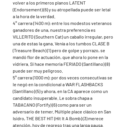
volver a los primeros planos LATENT 
(Endorsement) (6) y su atropellada puede ser letal 
a la hora de la verdad.
4° carrera (1400 m): entre los modestos veteranos 
ganadores de una, nuestra preferencia es 
VILLERITO (Southern Cat) un caballo irregular, pero 
una de estas la gana. Venía a los tumbos CLASE B 
(Treasure Beach) (1) pero de golpe y porrazo, se 
mandó flor de actuación, que ahora lo pone en la 
vidriera. Si hace memoria FERIADO (Santillano) (8) 
puede ser muy peligroso.
5° carrera (1000 m): por dos veces consecutivas se 
le negó en la condicional a WAR FLASHBACKS 
(Santillano) (5) y ahora, en la CA aparece como un 
candidato insuperable. Le sobra chapa a 
TABACANO (Fortify) (6) como para ser un 
adversario de temer. Múltiple place clásico en San 
Isidro, THE BEST HIT (Hit It A Bomb) (3) merece 
atención, hoy de regreso tras una larga pausa.