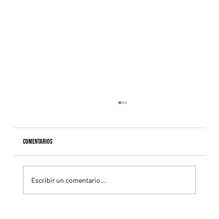
Comentarios
Escribir un comentario...
Colour Vision va por la vuelta al triunfo, en La Plata