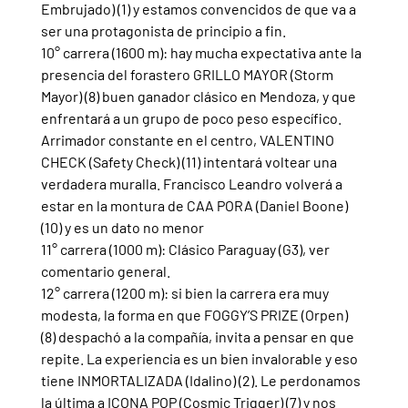
Embrujado) (1) y estamos convencidos de que va a 
ser una protagonista de principio a fin.
10° carrera (1600 m): hay mucha expectativa ante la 
presencia del forastero GRILLO MAYOR (Storm 
Mayor) (8) buen ganador clásico en Mendoza, y que 
enfrentará a un grupo de poco peso específico. 
Arrimador constante en el centro, VALENTINO 
CHECK (Safety Check) (11) intentará voltear una 
verdadera muralla. Francisco Leandro volverá a 
estar en la montura de CAA PORA (Daniel Boone) 
(10) y es un dato no menor
11° carrera (1000 m): Clásico Paraguay (G3), ver 
comentario general.
12° carrera (1200 m): si bien la carrera era muy 
modesta, la forma en que FOGGY’S PRIZE (Orpen) 
(8) despachó a la compañía, invita a pensar en que 
repite. La experiencia es un bien invalorable y eso 
tiene INMORTALIZADA (Idalino) (2). Le perdonamos 
la última a ICONA POP (Cosmic Trigger) (7) y nos 