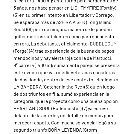
8° carrera (1400 m): este turno para perdedoras de 
3 años, nos hace pensar en LIGHTMYFIRE (Fortify) 
(3) en su primer intento en Libertador y Dorrego. 
Se esperaba más de ASPIRA A SER (Long Island 
Sould) (8) pero de ninguna manera se le pueden 
quitar méritos suficientes como para ganar esta 
carrera. La debutante, oficialmente, BUBBLEGUM 
(Forge) (4) trae experiencia de la buena de pagos 
mendocinos y hay alerta roja con la de Martucci.
9° carrera (1400 m): sumamente parejo se presenta 
este evento que va a medir veteranas ganadoras 
de dos donde, dentro de ese contexto, elegimos a 
LA BAMBERA (Catcher in the Rye) (6) quién luego 
de dos triunfos en fila, sumó experiencia en la 
categoría, que la proyecta como una buena opción. 
HEART AND SOUL (Bodemeister) (7) ya estuvo 
delante de la anterior, un detalle no menor, para 
merecer respeto. Con mucha solvencia llegó a su 
segundo triunfo DOÑA LEYENDA (Storm 