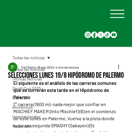
Todas las noticias
Turf Diario
18 ago 2024
4 min de lectura
Todas las noticias
Selecciones Lunes 19/8 Hipódromo de Palermo
Últimas Noticias
El siguiente es el análisis de las carreras comunes 
Saudi Cup 2025
que se correrán esta tarde en el Hipódromo de 
Palermo
Carreras
1° carrera (1600 m): nada mejor que confiar en 
Bloodstock
MISCHIEF MAKER (Into Mischief) (6) en el comienzo 
Internacionales
de este lunes en Palermo. Vuelve a la pista donde 
supo ser segunda SMASHY (Sabayón) (5) 
Nacionales