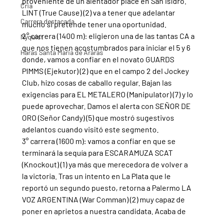
proveniente de un alentador place en San Isidro. 
Cria
LINT (True Cause) (2) va a tener que adelantar 
Carrera destacada
mucho si pretende tener una oportunidad.
2° carrera (1400 m): eligieron una de las tantas CA a 
Nyquist
que nos tienen acostumbrados para iniciar el 5 y 6 
Haras Santa Maria de Araras
donde, vamos a confiar en el novato GUARDS 
PIMMS (Ejekutor) (2) que en el campo 2 del Jockey 
Club, hizo cosas de caballo regular. Bajan las 
exigencias para EL METALERO (Manipulator) (7) y lo 
puede aprovechar. Damos el alerta con SEÑOR DE 
ORO (Señor Candy) (5) que mostró sugestivos 
adelantos cuando visitó este segmento.
3° carrera (1600 m): vamos a confiar en que se 
terminará la sequía para ESCARAMUZA SCAT 
(Knockout) (1) ya más que merecedora de volver a 
la victoria. Tras un intento en La Plata que le 
reportó un segundo puesto, retorna a Palermo LA 
VOZ ARGENTINA (War Comman) (2) muy capaz de 
poner en aprietos a nuestra candidata. Acaba de 