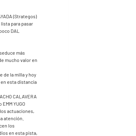
AYADA (Strategos) 
lista para pasar 
 poco DAL 
 seduce más 
de mucho valor en 
de la milla y hoy 
 en esta distancia 
MUCHACHO CALAVERA 
ico EMM YUGO 
 dos actuaciones, 
a atención.
cen los 
os en esta pista, 