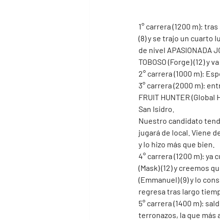
1° carrera (1200 m): tr
(8) y se trajo un cuarto
de nivel APASIONADA JOY
TOBOSO (Forge) (12) y va
2° carrera (1000 m): Esp
3° carrera (2000 m): en
FRUIT HUNTER (Global H
San Isidro.
Nuestro candidato tendr
jugará de local. Viene d
y lo hizo más que bien.
4° carrera (1200 m): y
(Mask) (12) y creemos q
(Emmanuel) (9) y lo cons
regresa tras largo tiem
5° carrera (1400 m): sa
terronazos, la que más 