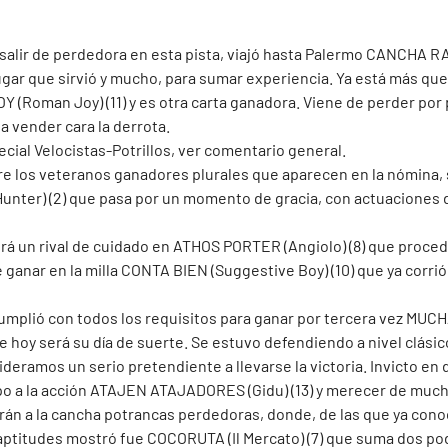
as salir de perdedora en esta pista, viajó hasta Palermo CANCHA R
 lugar que sirvió y mucho, para sumar experiencia. Ya está más que 
 (Roman Joy) (11) y es otra carta ganadora. Viene de perder por
 a vender cara la derrota.
ecial Velocistas-Potrillos, ver comentario general.
tre los veteranos ganadores plurales que aparecen en la nómina,
unter) (2) que pasa por un momento de gracia, con actuaciones 
á un rival de cuidado en ATHOS PORTER (Angiolo) (8) que procede 
e ganar en la milla CONTA BIEN (Suggestive Boy) (10) que ya corrió
a cumplió con todos los requisitos para ganar por tercera vez 
ue hoy será su día de suerte. Se estuvo defendiendo a nivel clás
ideramos un serio pretendiente a llevarse la victoria. Invicto en
po a la acción ATAJEN ATAJADORES (Gidu) (13) y merecer de much
ldrán a la cancha potrancas perdedoras, donde, de las que ya cono
aptitudes mostró fue COCORUTA (Il Mercato) (7) que suma dos podi