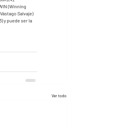
 WIN (Winning 
Vástago Salvaje) 
 y puede ser la 
Ver todo