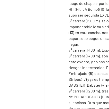
luego de chapear por l
HIT (Hit It A Bomb) (10)
supo ser segunda EXCLUS
6° carrera (1500 m): se
imponderable lo va a pr
(13) en esta cancha, nos 
espera que pegue un sa
llegar. 
7° carrera (1400 m): Esp
8° carrera (1400 m): so
este evento, y no nos c
riesgos innecesarios. E
Embrujado) (5) alcanza
Stripes) (7) y ya es tiem
DABSTER (Dabster) y la 
9° carrera (1200 m): tr
de POLAR BEAUTY (Dubai 
silenciosa. Otra que mo
de sus chances. Los bu