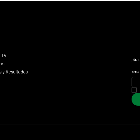
Contacto
o TV
dmitagstein@gmail.com
¡Sus
cas
 y Resultados
Emai
 Marketing &