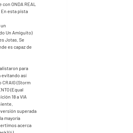
je con ONDA REAL 
 En esta pista 
 un 
odo Un Amiguito) 
es Jotas. Se 
nde es capaz de 
listaron para 
 evitando así 
do CRAIG (Storm 
NTO (Equal 
ición 18 a VIA 
niente.
a versión superada 
a mayoría 
vertimos acerca 
k) (4).