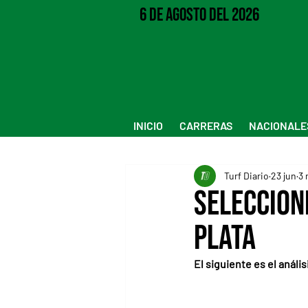
6 de Agosto del 2026
INICIO
CARRERAS
NACIONALE
Turf Diario
23 jun
3 
Seleccion
Plata
El siguiente es el anál