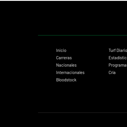
Inicio
Turf Diari
Carreras
Estadísti
Nacionales
Programas
Internacionales
Cría
Bloodstock
© 2024 Turf Diario
Desarrollado por Estudio CKS - Comunicación,