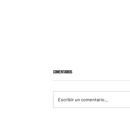
Comentarios
Escribir un comentario...
Fortitudine, hermano de Rebel's
Romance, ganó debutando por 21
cuerpos