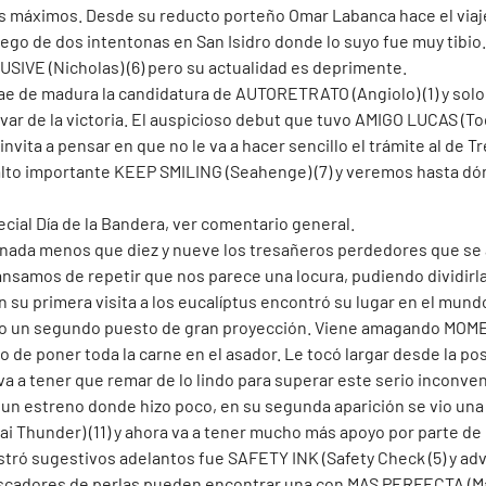
os máximos. Desde su reducto porteño Omar Labanca hace el via
 luego de dos intentonas en San Isidro donde lo suyo fue muy tibio.
IVE (Nicholas) (6) pero su actualidad es deprimente. 
 cae de madura la candidatura de AUTORETRATO (Angiolo) (1) y solo
ivar de la victoria. El auspicioso debut que tuvo AMIGO LUCAS (T
invita a pensar en que no le va a hacer sencillo el trámite al de Tr
lto importante KEEP SMILING (Seahenge) (7) y veremos hasta dó
ecial Día de la Bandera, ver comentario general.
n nada menos que diez y nueve los tresañeros perdedores que se a
ansamos de repetir que nos parece una locura, pudiendo dividirla
n su primera visita a los eucalíptus encontró su lugar en el mun
do un segundo puesto de gran proyección. Viene amagando MOME
po de poner toda la carne en el asador. Le tocó largar desde la pos
va a tener que remar de lo lindo para superar este serio inconve
as un estreno donde hizo poco, en su segunda aparición se vio un
Thunder) (11) y ahora va a tener mucho más apoyo por parte de l
stró sugestivos adelantos fue SAFETY INK (Safety Check (5) y ad
scadores de perlas pueden encontrar una con MAS PERFECTA (Mas