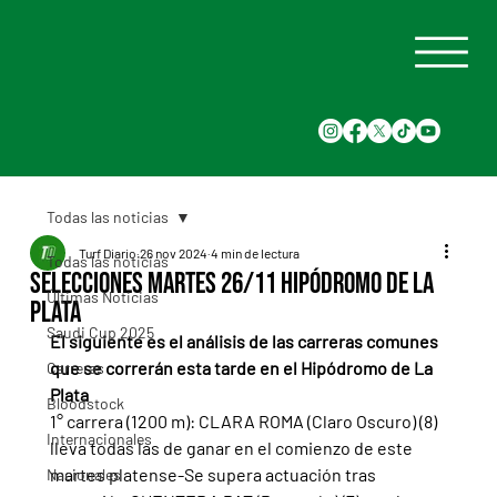
Todas las noticias
Turf Diario
26 nov 2024
4 min de lectura
Todas las noticias
Selecciones Martes 26/11 Hipódromo de La
Últimas Noticias
Plata
Saudi Cup 2025
El siguiente es el análisis de las carreras comunes 
que se correrán esta tarde en el Hipódromo de La 
Carreras
Plata
Bloodstock
1° carrera (1200 m): CLARA ROMA (Claro Oscuro) (8) 
Internacionales
lleva todas las de ganar en el comienzo de este 
martes platense-Se supera actuación tras 
Nacionales