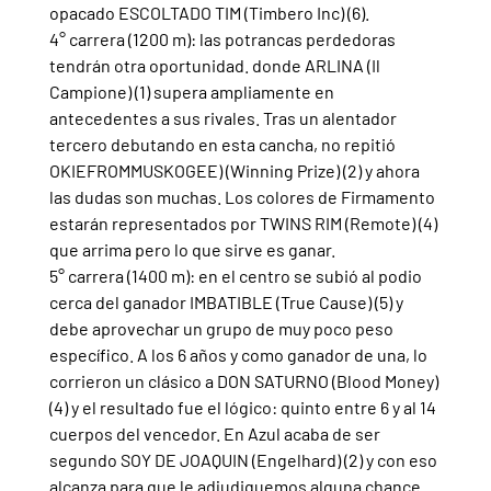
opacado ESCOLTADO TIM (Timbero Inc) (6).
4° carrera (1200 m): las potrancas perdedoras 
tendrán otra oportunidad. donde ARLINA (Il 
Campione) (1) supera ampliamente en 
antecedentes a sus rivales. Tras un alentador 
tercero debutando en esta cancha, no repitió 
OKIEFROMMUSKOGEE) (Winning Prize) (2) y ahora 
las dudas son muchas. Los colores de Firmamento 
estarán representados por TWINS RIM (Remote) (4) 
que arrima pero lo que sirve es ganar. 
5° carrera (1400 m): en el centro se subió al podio 
cerca del ganador IMBATIBLE (True Cause) (5) y 
debe aprovechar un grupo de muy poco peso 
específico. A los 6 años y como ganador de una, lo 
corrieron un clásico a DON SATURNO (Blood Money) 
(4) y el resultado fue el lógico: quinto entre 6 y al 14 
cuerpos del vencedor. En Azul acaba de ser 
segundo SOY DE JOAQUIN (Engelhard) (2) y con eso 
alcanza para que le adjudiquemos alguna chance.