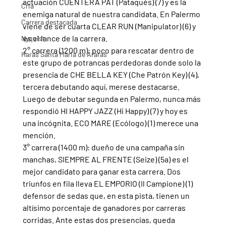
actuación CUENTERA PAT (Pataqués) (7) y es la 
Cria
enemiga natural de nuestra candidata. En Palermo 
Carrera destacada
viene de ser cuarta CLEAR RUN (Manipulator) (6) y 
es el lance de la carrera.
Nyquist
2° carrera (1200 m): poco para rescatar dentro de 
Haras Santa Maria de Araras
este grupo de potrancas perdedoras donde solo la 
presencia de CHE BELLA KEY (Che Patrón Key) (4), 
tercera debutando aquí, merese destacarse. 
Luego de debutar segunda en Palermo, nunca más 
respondió HI HAPPY JAZZ (Hi Happy) (7) y hoy es 
una incógnita. ECO MARE (Ecólogo) (1) merece una 
mención.
3° carrera (1400 m): dueño de una campaña sin 
manchas, SIEMPRE AL FRENTE (Seize) (5a) es el 
mejor candidato para ganar esta carrera. Dos 
triunfos en fila lleva EL EMPORIO (Il Campione) (1) 
defensor de sedas que, en esta pista, tienen un 
altísimo porcentaje de ganadores por carreras 
corridas. Ante estas dos presencias, queda 