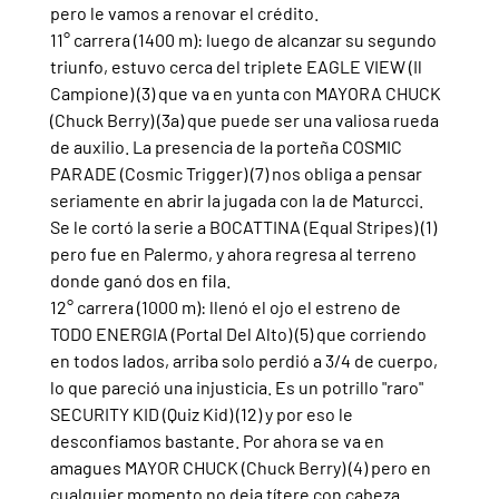
pero le vamos a renovar el crédito.
11° carrera (1400 m): luego de alcanzar su segundo 
triunfo, estuvo cerca del triplete EAGLE VIEW (Il 
Campione) (3) que va en yunta con MAYORA CHUCK 
(Chuck Berry) (3a) que puede ser una valiosa rueda 
de auxilio. La presencia de la porteña COSMIC 
PARADE (Cosmic Trigger) (7) nos obliga a pensar 
seriamente en abrir la jugada con la de Maturcci. 
Se le cortó la serie a BOCATTINA (Equal Stripes) (1) 
pero fue en Palermo, y ahora regresa al terreno 
donde ganó dos en fila.
12° carrera (1000 m): llenó el ojo el estreno de 
TODO ENERGIA (Portal Del Alto) (5) que corriendo 
en todos lados, arriba solo perdió a 3/4 de cuerpo, 
lo que pareció una injusticia. Es un potrillo "raro" 
SECURITY KID (Quiz Kid) (12) y por eso le 
desconfiamos bastante. Por ahora se va en 
amagues MAYOR CHUCK (Chuck Berry) (4) pero en 
cualquier momento no deja títere con cabeza. 