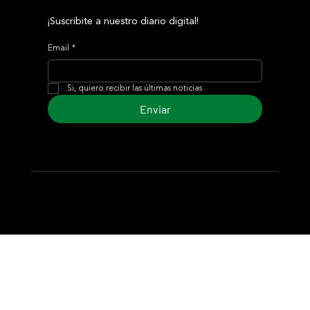
¡Suscribite a nuestro diario digital!
Email
*
Si, quiero recibir las últimas noticias
Enviar
© 2024 Turf Diario
Desarrollado por Estudio CKS - Comunicación,
Marketing & Diseño