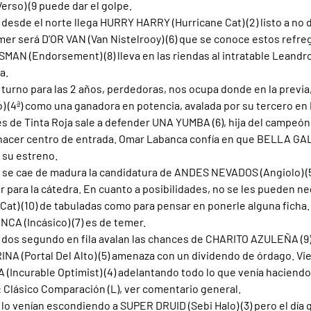
so) (9 puede dar el golpe.
: desde el norte llega HURRY HARRY (Hurricane Cat) (2) listo a no d
mer será D’OR VAN (Van Nistelrooy) (6) que se conoce estos refre
AN (Endorsement) (8) lleva en las riendas al intratable Leandro,
a.
: turno para las 2 años, perdedoras, nos ocupa donde en la previa
 (4ª) como una ganadora en potencia, avalada por su tercero en 
es de Tinta Roja sale a defender UNA YUMBA (6), hija del campeón
hacer centro de entrada. Omar Labanca confía en que BELLA GAL
su estreno. 
: se cae de madura la candidatura de ANDES NEVADOS (Angiolo) (5) 
 para la cátedra. En cuanto a posibilidades, no se les pueden n
at) (10) de tabuladas como para pensar en ponerle alguna ficha
CA (Incásico) (7) es de temer.
: dos segundo en fila avalan las chances de CHARITO AZULEÑA (9) 
NA (Portal Del Alto) (5) amenaza con un dividendo de órdago. Vi
Incurable Optimist) (4) adelantando todo lo que venía haciendo
: Clásico Comparación (L), ver comentario general.
: lo venían escondiendo a SUPER DRUID (Sebi Halo) (3) pero el día 