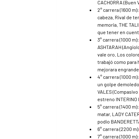
CACHORRA (Buen Ver
2° carrera (1600 m)
cabeza. Rival de te
memoria. THE TALISM
que tener en cuent
3° carrera (1000 m)
ASHTARAH (Angiolo)
vale oro. Los color
trabajó como para 
mejorara engrande 
4° carrera (1000 m)
un golpe demoledor
VALES (Compasivo C
estreno INTERINO IN
5° carrera (1400 m)
matar. LADY CATERI
podio BANDERETTA (
6° carrera (2200 m)
7° carrera (1000 m)