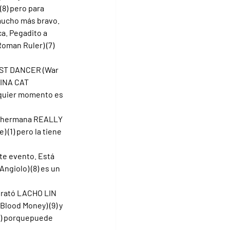
8) pero para 
 mucho más bravo.
ca. Pegadito a 
oman Ruler) (7) 
LAST DANCER (War 
TINA CAT 
lquier momento es 
su hermana REALLY 
(1) pero la tiene 
ste evento. Está 
ngiolo) (8) es un 
 trató LACHO LIN 
Blood Money) (9) y 
(1) porquepuede 