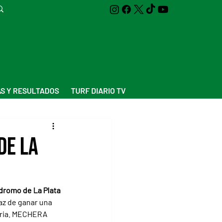
S Y RESULTADOS
TURF DIARIO TV
de La
ódromo de La Plata
az de ganar una 
oria. MECHERA 