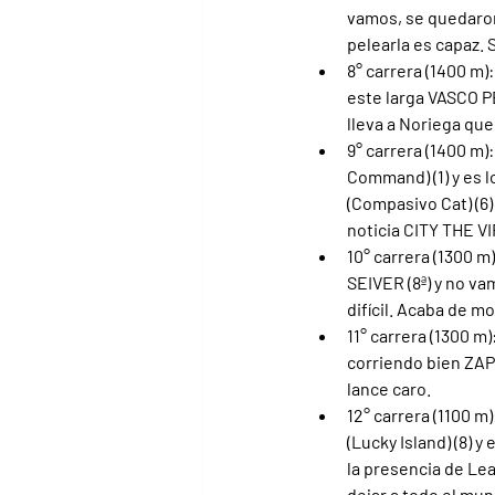
vamos, se quedaron
pelearla es capaz.
8° carrera (1400 m)
este larga VASCO P
lleva a Noriega que 
9° carrera (1400 m)
Command) (1) y es l
(Compasivo Cat) (6)
noticia CITY THE VI
10° carrera (1300 m
SEIVER (8ª) y no va
difícil. Acaba de m
11° carrera (1300 m)
corriendo bien ZAPP
lance caro.
12° carrera (1100 m)
(Lucky Island) (8) 
la presencia de Lea
dejar a todo el mund