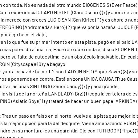
 con toda. No es nada del otro mundo BIOGENESIS (Ever Peace) (
 Sumó experiencia CLARO NISTEL (Claro Oscuro) (7) y ahora será
: la merece con creces LUCIO SAN (San Kirico) (1) y es ahora o nun
EREGRINO (Andromeda's Hero) (2) que va por la hazaña. JUIQUE (R
por algo hace el viaje.
: en lo que fue su primer intento en esta pista, pegó en el palo 
o más parecido a una fija. Hace rato que ronda el disco FLOR EN 
 pero su falta de autoestima, es un obstáculo insalvable. En cua
RGIN (Cityscape) (10) y a bagayo.
): yunta capaz de hacer 1-2 son LADY IN RED (Super Saver) (8) y 
mos a ponernos en contra. Está en zona UNICA CAUSA (True Cause) 
ostrar las uñas SIN LUNA (Señor Candy) (7) y paga grande.
: la visita de la norteña LANDLADY (Brz) (1) copa la cartelera de e
ING (Asiatic Boy) (11) y tratará de hacer un buen papel ARKINDA (A
: Tras un paso en falso en el norte, vuelve a la pista que mejor lo
y es la mejor opción para la del desquite. Viene amenazando RUAH (
ndro en su montura, es una garantía. Ojo con TUTI BOOP (Firpo) 
o en el riel.