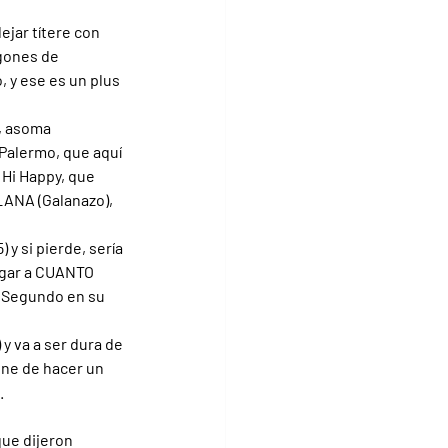
ejar títere con 
gones de 
 y ese es un plus 
, asoma 
Palermo, que aquí 
 Hi Happy, que 
ANA (Galanazo), 
y si pierde, sería 
egar a CUANTO 
. Segundo en su 
y va a ser dura de 
ene de hacer un 
.
que dijeron 