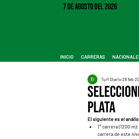
7 de Agosto del 2026
INICIO
CARRERAS
NACIONALE
Turf Diario
28 feb 2
Seleccion
Plata
El siguiente es el anál
1° carrera (1200 m)
carrera de este ni