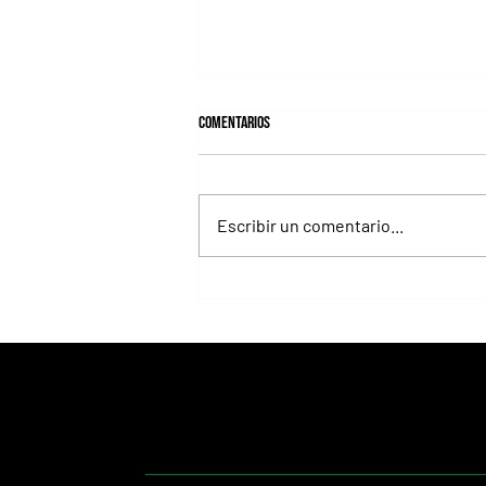
Comentarios
Escribir un comentario...
Selecciones Jueves 6/8 Hipódromo de La
Plata