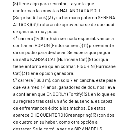
(8) tiene algo para rescatar. La yunta que 
conforman las novatas MAL ANOTADA MOLI 
(Surprise Attack) (3) y su hermana paterna SERENA 
ATTACK) (3ª) tratarán de aprovecharse de que aquí 
se gana con muy poco.  
4° carrera (1400 m): sin ser nada especial, vamos a 
confiar en HOP ON (Endorsement) (11) proveniente 
de un podio para destacar. Se espera que pegue 
un salto KANSAS CAT (Hurricane Cat) (9) porque 
tiene entorno en quién confiar. FIGURIN (Hurricane 
Cat) (3) tiene opción ganadora.
5° carrera (1600 m): con solo 7 en cancha, este pase 
que va a medir 4 años, ganadores de dos, nos lleva 
a confiar en que ENDERLY (Fortify) (2), en lo que es 
su regreso tras casi un año de ausencia, es capaz 
de enfrentar con éxito a los machos. De estos 
aparece CHE CUENTERO (Greenspring) (3) con dos 
de cuatro en su haber, como otra opción a 
destacar. Se le cortó la serie a SIR AMADEUS 