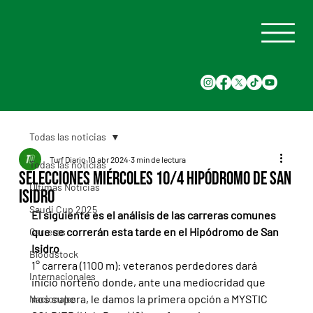
Todas las noticias
Turf Diario
10 abr 2024
3 min de lectura
Todas las noticias
Selecciones Miércoles 10/4 Hipódromo de San
Últimas Noticias
Isidro
Saudi Cup 2025
El siguiente es el análisis de las carreras comunes 
que se correrán esta tarde en el Hipódromo de San 
Carreras
Isidro
Bloodstock
1° carrera (1100 m): veteranos perdedores dará 
Internacionales
inicio norteño donde, ante una mediocridad que 
nos supera, le damos la primera opción a MYSTIC 
Nacionales