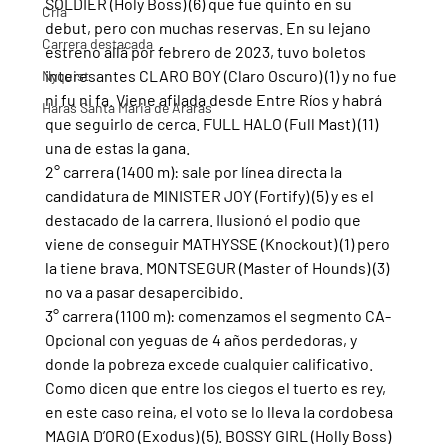
SOLDIER (Holy Boss) (6) que fue quinto en su 
Cria
debut, pero con muchas reservas. En su lejano 
Carrera destacada
estreno allá por febrero de 2023, tuvo boletos 
interesantes CLARO BOY (Claro Oscuro) (1) y no fue 
Nyquist
ni fu ni fa. Viene afilada desde Entre Ríos y habrá 
Haras Santa Maria de Araras
que seguirlo de cerca. FULL HALO (Full Mast) (11) 
una de estas la gana.
2° carrera (1400 m): sale por línea directa la 
candidatura de MINISTER JOY (Fortify) (5) y es el 
destacado de la carrera. Ilusionó el podio que 
viene de conseguir MATHYSSE (Knockout) (1) pero 
la tiene brava. MONTSEGUR (Master of Hounds) (3) 
no va a pasar desapercibido.
3° carrera (1100 m): comenzamos el segmento CA-
Opcional con yeguas de 4 años perdedoras, y 
donde la pobreza excede cualquier calificativo. 
Como dicen que entre los ciegos el tuerto es rey, 
en este caso reina, el voto se lo lleva la cordobesa 
MAGIA D’ORO (Exodus) (5). BOSSY GIRL (Holly Boss) 