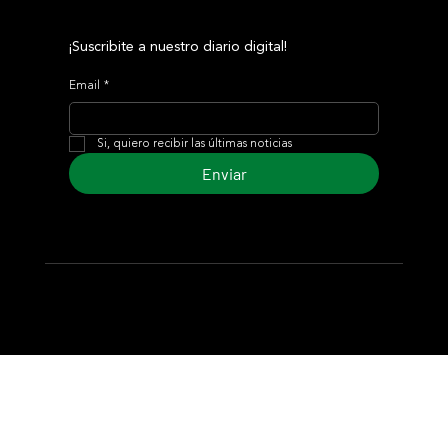
¡Suscribite a nuestro diario digital!
Email
*
Si, quiero recibir las últimas noticias
Enviar
© 2024 Turf Diario
Desarrollado por Estudio CKS - Comunicación,
Marketing & Diseño