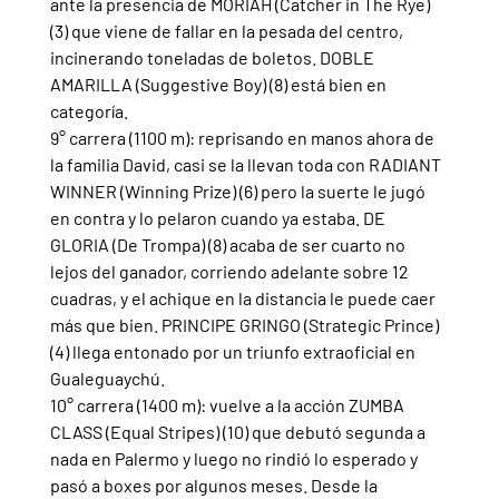
ante la presencia de MORIAH (Catcher in The Rye) 
(3) que viene de fallar en la pesada del centro, 
incinerando toneladas de boletos. DOBLE 
AMARILLA (Suggestive Boy) (8) está bien en 
categoría.
9° carrera (1100 m): reprisando en manos ahora de 
la familia David, casi se la llevan toda con RADIANT 
WINNER (Winning Prize) (6) pero la suerte le jugó 
en contra y lo pelaron cuando ya estaba. DE 
GLORIA (De Trompa) (8) acaba de ser cuarto no 
lejos del ganador, corriendo adelante sobre 12 
cuadras, y el achique en la distancia le puede caer 
más que bien. PRINCIPE GRINGO (Strategic Prince) 
(4) llega entonado por un triunfo extraoficial en 
Gualeguaychú.  
10° carrera (1400 m): vuelve a la acción ZUMBA 
CLASS (Equal Stripes) (10) que debutó segunda a 
nada en Palermo y luego no rindió lo esperado y 
pasó a boxes por algunos meses. Desde la 