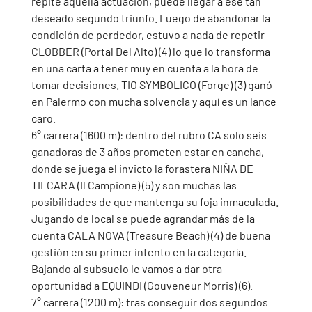
repite aquella actuación, puede llegar a ese tan 
deseado segundo triunfo. Luego de abandonar la 
condición de perdedor, estuvo a nada de repetir 
CLOBBER (Portal Del Alto) (4) lo que lo transforma 
en una carta a tener muy en cuenta a la hora de 
tomar decisiones. TIO SYMBOLICO (Forge) (3) ganó 
en Palermo con mucha solvencia y aquí es un lance 
caro.
6° carrera (1600 m): dentro del rubro CA solo seis 
ganadoras de 3 años prometen estar en cancha, 
donde se juega el invicto la forastera NIÑA DE 
TILCARA (Il Campione) (5) y son muchas las 
posibilidades de que mantenga su foja inmaculada. 
Jugando de local se puede agrandar más de la 
cuenta CALA NOVA (Treasure Beach) (4) de buena 
gestión en su primer intento en la categoría. 
Bajando al subsuelo le vamos a dar otra 
oportunidad a EQUINDI (Gouveneur Morris) (6).
7° carrera (1200 m): tras conseguir dos segundos 