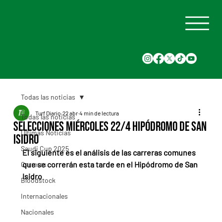
Todas las noticias
Turf Diario
22 abr
4 min de lectura
Todas las noticias
Selecciones Miércoles 22/4 Hipódromo de San
Últimas Noticias
Isidro
Saudi Cup 2025
El siguiente es el análisis de las carreras comunes 
que se correrán esta tarde en el Hipódromo de San 
Carreras
Isidro
Bloodstock
Internacionales
Nacionales