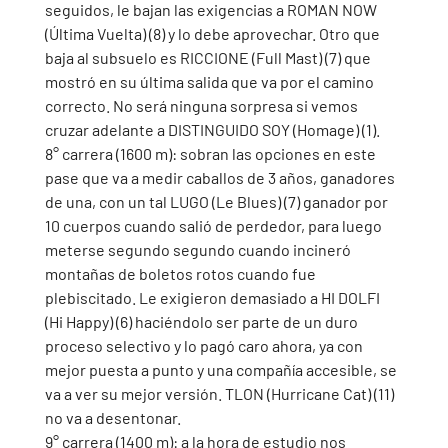
seguidos, le bajan las exigencias a ROMAN NOW 
(Última Vuelta) (8) y lo debe aprovechar. Otro que 
baja al subsuelo es RICCIONE (Full Mast) (7) que 
mostró en su última salida que va por el camino 
correcto. No será ninguna sorpresa si vemos 
cruzar adelante a DISTINGUIDO SOY (Homage) (1). 
8° carrera (1600 m): sobran las opciones en este 
pase que va a medir caballos de 3 años, ganadores 
de una, con un tal LUGO (Le Blues) (7) ganador por 
10 cuerpos cuando salió de perdedor, para luego 
meterse segundo segundo cuando incineró 
montañas de boletos rotos cuando fue 
plebiscitado. Le exigieron demasiado a HI DOLFI 
(Hi Happy) (6) haciéndolo ser parte de un duro 
proceso selectivo y lo pagó caro ahora, ya con 
mejor puesta a punto y una compañía accesible, se 
va a ver su mejor versión. TLON (Hurricane Cat) (11) 
no va a desentonar. 
9° carrera (1400 m): a la hora de estudio nos 