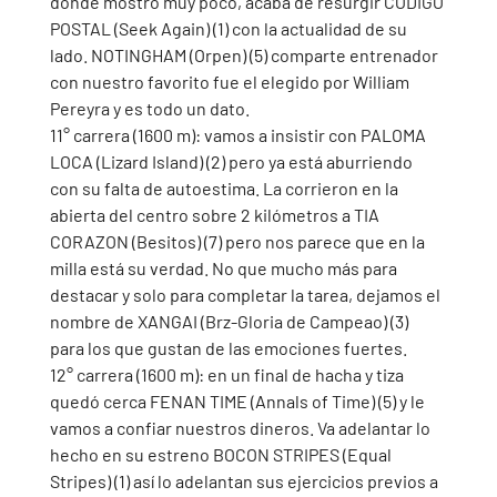
donde mostró muy poco, acaba de resurgir CODIGO 
POSTAL (Seek Again) (1) con la actualidad de su 
lado. NOTINGHAM (Orpen) (5) comparte entrenador 
con nuestro favorito fue el elegido por William 
Pereyra y es todo un dato. 
11° carrera (1600 m): vamos a insistir con PALOMA 
LOCA (Lizard Island) (2) pero ya está aburriendo 
con su falta de autoestima. La corrieron en la 
abierta del centro sobre 2 kilómetros a TIA 
CORAZON (Besitos) (7) pero nos parece que en la 
milla está su verdad. No que mucho más para 
destacar y solo para completar la tarea, dejamos el 
nombre de XANGAI (Brz-Gloria de Campeao) (3) 
para los que gustan de las emociones fuertes. 
12° carrera (1600 m): en un final de hacha y tiza 
quedó cerca FENAN TIME (Annals of Time) (5) y le 
vamos a confiar nuestros dineros. Va adelantar lo 
hecho en su estreno BOCON STRIPES (Equal 
Stripes) (1) así lo adelantan sus ejercicios previos a 