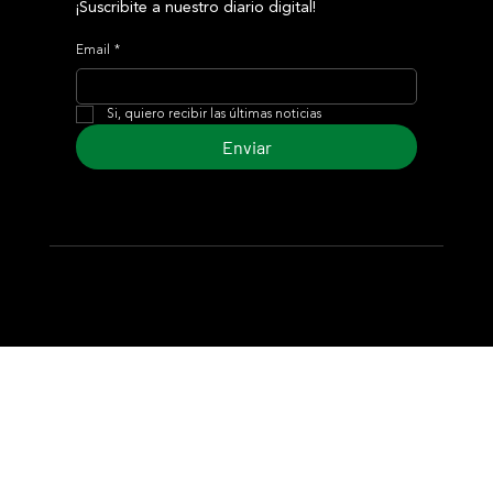
¡Suscribite a nuestro diario digital!
Email
*
Si, quiero recibir las últimas noticias
Enviar
© 2024 Turf Diario
Desarrollado por Estudio CKS - Comunicación,
Marketing & Diseño