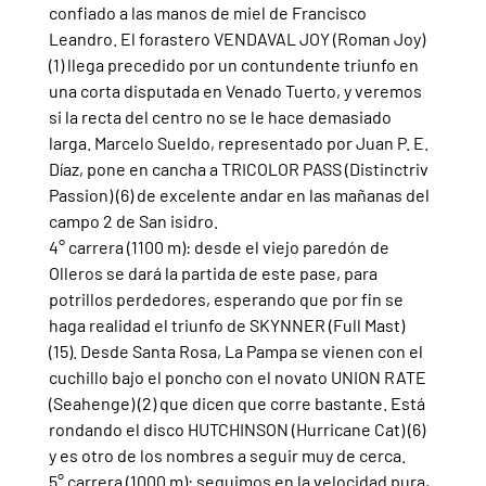
confiado a las manos de miel de Francisco 
Leandro. El forastero VENDAVAL JOY (Roman Joy) 
(1) llega precedido por un contundente triunfo en 
una corta disputada en Venado Tuerto, y veremos 
si la recta del centro no se le hace demasiado 
larga. Marcelo Sueldo, representado por Juan P. E. 
Díaz, pone en cancha a TRICOLOR PASS (Distinctriv 
Passion) (6) de excelente andar en las mañanas del 
campo 2 de San isidro.
4° carrera (1100 m): desde el viejo paredón de 
Olleros se dará la partida de este pase, para 
potrillos perdedores, esperando que por fin se 
haga realidad el triunfo de SKYNNER (Full Mast) 
(15). Desde Santa Rosa, La Pampa se vienen con el 
cuchillo bajo el poncho con el novato UNION RATE 
(Seahenge) (2) que dicen que corre bastante. Está 
rondando el disco HUTCHINSON (Hurricane Cat) (6) 
y es otro de los nombres a seguir muy de cerca.
5° carrera (1000 m): seguimos en la velocidad pura, 