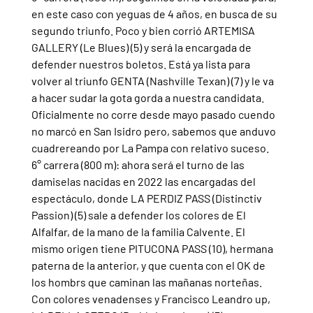
en este caso con yeguas de 4 años, en busca de su 
segundo triunfo. Poco y bien corrió ARTEMISA 
GALLERY (Le Blues) (5) y será la encargada de 
defender nuestros boletos. Está ya lista para 
volver al triunfo GENTA (Nashville Texan) (7) y le va 
a hacer sudar la gota gorda a nuestra candidata. 
Oficialmente no corre desde mayo pasado cuendo 
no marcó en San Isidro pero, sabemos que anduvo 
cuadrereando por La Pampa con relativo suceso.
6° carrera (800 m): ahora será el turno de las 
damiselas nacidas en 2022 las encargadas del 
espectáculo, donde LA PERDIZ PASS (Distinctiv 
Passion) (5) sale a defender los colores de El 
Alfalfar, de la mano de la familia Calvente. El 
mismo origen tiene PITUCONA PASS (10), hermana 
paterna de la anterior, y que cuenta con el OK de 
los hombrs que caminan las mañanas norteñas. 
Con colores venadenses y Francisco Leandro up, 