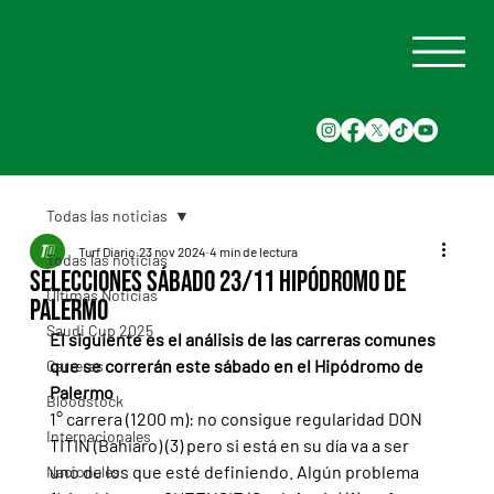
Todas las noticias
Turf Diario
23 nov 2024
4 min de lectura
Todas las noticias
Selecciones Sábado 23/11 Hipódromo de
Últimas Noticias
Palermo
Saudi Cup 2025
El siguiente es el análisis de las carreras comunes 
que se correrán este sábado en el Hipódromo de 
Carreras
Palermo
Bloodstock
1° carrera (1200 m): no consigue regularidad DON 
Internacionales
TITIN (Bahiaro) (3) pero si está en su día va a ser 
uno de los que esté definiendo. Algún problema 
Nacionales