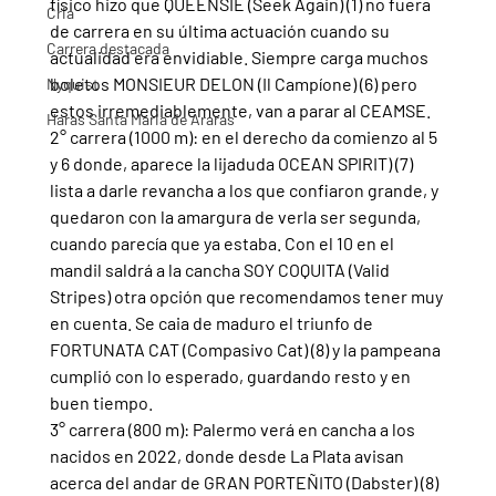
físico hizo que QUEENSIE (Seek Again) (1) no fuera 
Cria
de carrera en su última actuación cuando su 
Carrera destacada
actualidad era envidiable. Siempre carga muchos 
boletos MONSIEUR DELON (Il Campíone) (6) pero 
Nyquist
estos irremediablemente, van a parar al CEAMSE.
Haras Santa Maria de Araras
2° carrera (1000 m): en el derecho da comienzo al 5 
y 6 donde, aparece la lijaduda OCEAN SPIRIT) (7) 
lista a darle revancha a los que confiaron grande, y 
quedaron con la amargura de verla ser segunda, 
cuando parecía que ya estaba. Con el 10 en el 
mandil saldrá a la cancha SOY COQUITA (Valid 
Stripes) otra opción que recomendamos tener muy 
en cuenta. Se caia de maduro el triunfo de 
FORTUNATA CAT (Compasivo Cat) (8) y la pampeana 
cumplió con lo esperado, guardando resto y en 
buen tiempo.
3° carrera (800 m): Palermo verá en cancha a los 
nacidos en 2022, donde desde La Plata avisan 
acerca del andar de GRAN PORTEÑITO (Dabster) (8) 