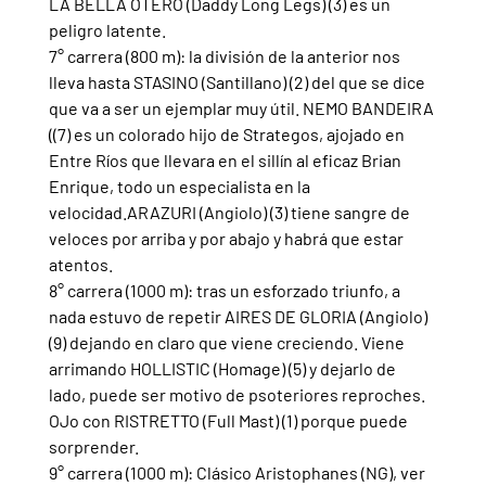
LA BELLA OTERO (Daddy Long Legs) (3) es un 
peligro latente.
7° carrera (800 m): la división de la anterior nos 
lleva hasta STASINO (Santillano) (2) del que se dice 
que va a ser un ejemplar muy útil. NEMO BANDEIRA 
((7) es un colorado hijo de Strategos, ajojado en 
Entre Ríos que llevara en el sillín al eficaz Brian 
Enrique, todo un especialista en la 
velocidad.ARAZURI (Angiolo) (3) tiene sangre de 
veloces por arriba y por abajo y habrá que estar 
atentos.
8° carrera (1000 m): tras un esforzado triunfo, a 
nada estuvo de repetir AIRES DE GLORIA (Angiolo) 
(9) dejando en claro que viene creciendo. Viene 
arrimando HOLLISTIC (Homage) (5) y dejarlo de 
lado, puede ser motivo de psoteriores reproches. 
OJo con RISTRETTO (Full Mast) (1) porque puede 
sorprender.
9° carrera (1000 m): Clásico Aristophanes (NG), ver 