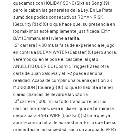
quedamos con HOLIDAY SONG (Sixties Song) (9) 
pero le caben las generales de la Ley, En La Plata 
sumó dos podios consecutivos ROMAN RISK 
(Security Risk) (8) lo que hace que, su presencia en 
los máximos esté ampliamente justificada. EMM 
DAY (Emmanuel) (1) viene a tarifa.
12° carrera (1400 m): la falta de experiencia le jugó 
en contra a OCEAN WATER (Dabster) (8) pero ahora, 
veremos quién le pone el cascabel al gato. 
ANGELITO QUERIDO (Cosmic Trigger) (2) es otra 
carta de Juan Saldivia y el 1-2 puede ser una 
realidad. Acaba de cumplir una buena gestión SR. 
MORRISON (Touareg) (10)  lo que lo habilita a tener 
claras chances de llevarse la victoria.
13° carrera (1000 m): si todo transcurre por los 
carriles normales, será el día en que se termine la 
sequía para BABY WIRE (Quiz Kid) (13) una que ya 
aburre con su falta de autoestima. En lo que fue su 
presentación en sociedad, sacó un aprobado VERY 