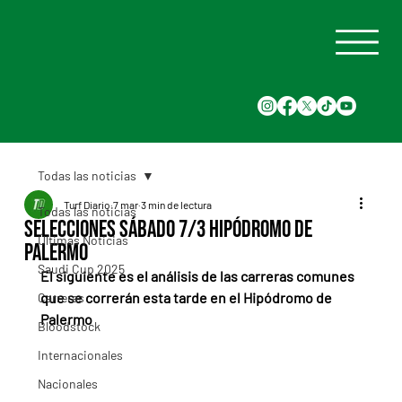
Todas las noticias
Turf Diario
7 mar
3 min de lectura
Todas las noticias
Selecciones Sábado 7/3 Hipódromo de
Últimas Noticias
Palermo
Saudi Cup 2025
El siguiente es el análisis de las carreras comunes 
que se correrán esta tarde en el Hipódromo de 
Carreras
Palermo
Bloodstock
Internacionales
Nacionales