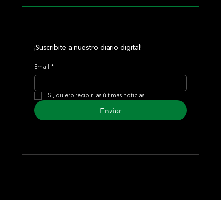
¡Suscribite a nuestro diario digital!
Email
*
Si, quiero recibir las últimas noticias
Enviar
© 2024 Turf Diario
Desarrollado por Estudio CKS - Comunicación,
Marketing & Diseño