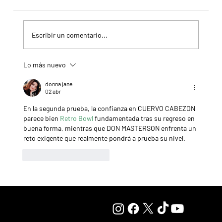
Escribir un comentario...
Lo más nuevo
Il Campione, el Haras El Paraíso, Orpen y el Stud Pauli, al
tope en las estadísticas
donna jane
02 abr
En la segunda prueba, la confianza en CUERVO CABEZON 
parece bien 
Retro Bowl
 fundamentada tras su regreso en 
buena forma, mientras que DON MASTERSON enfrenta un 
reto exigente que realmente pondrá a prueba su nivel.
Me gusta
Reaccionar