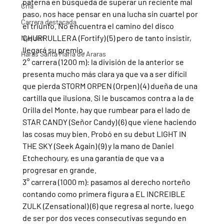
paterna en búsqueda de superar un reciente mal 
Cria
paso, nos hace pensar en una lucha sin cuartel por 
Carrera destacada
el triunfo. No encuentra el camino del disco 
CHURRULLERA (Fortify) (5) pero de tanto insistir, 
Nyquist
llegará su premio.
Haras Santa Maria de Araras
2° carrera (1200 m): la división de la anterior se 
presenta mucho más clara ya que va a ser difícil 
que pierda STORM ORPEN (Orpen) (4) dueña de una 
cartilla que ilusiona. Si le buscamos contra a la de 
Orilla del Monte, hay que rumbear para el lado de 
STAR CANDY (Señor Candy) (6) que viene haciendo 
las cosas muy bien. Probó en su debut LIGHT IN 
THE SKY (Seek Again) (9) y la mano de Daniel 
Etchechoury, es una garantía de que va a 
progresar en grande.
3° carrera (1000 m): pasamos al derecho norteño 
contando como primera figura a EL INCREIBLE 
ZULK (Zensational) (6) que regresa al norte, luego 
de ser por dos veces consecutivas segundo en 