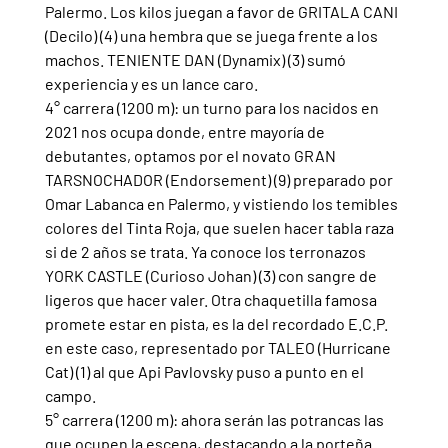
Palermo. Los kilos juegan a favor de GRITALA CANI 
(Decilo) (4) una hembra que se juega frente a los 
machos. TENIENTE DAN (Dynamix) (3) sumó 
experiencia y es un lance caro.
4° carrera (1200 m): un turno para los nacidos en 
2021 nos ocupa donde, entre mayoría de 
debutantes, optamos por el novato GRAN 
TARSNOCHADOR (Endorsement) (9) preparado por 
Omar Labanca en Palermo, y vistiendo los temibles 
colores del Tinta Roja, que suelen hacer tabla raza 
si de 2 años se trata. Ya conoce los terronazos 
YORK CASTLE (Curioso Johan) (3) con sangre de 
ligeros que hacer valer. Otra chaquetilla famosa 
promete estar en pista, es la del recordado E.C.P. 
en este caso, representado por TALEO (Hurricane 
Cat) (1) al que Api Pavlovsky puso a punto en el 
campo.
5° carrera (1200 m): ahora serán las potrancas las 
que ocupen la escena, destacando a la porteña 