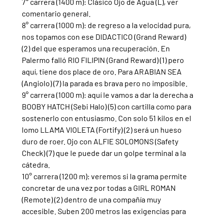
7° carrera (1400 m): Clásico Ojo de Agua (L), ver 
comentario general.
8° carrera (1000 m): de regreso a la velocidad pura, 
nos topamos con ese DIDACTICO (Grand Reward) 
(2) del que esperamos una recuperación. En 
Palermo falló RIO FILIPIN (Grand Reward) (1) pero 
aquí, tiene dos place de oro. Para ARABIAN SEA 
(Angiolo) (7) la parada es brava pero no imposible.
9° carrera (1000 m): aquí le vamos a dar la derecha a 
BOOBY HATCH (Sebi Halo) (5) con cartilla como para 
sostenerlo con entusiasmo. Con solo 51 kilos en el 
lomo LLAMA VIOLETA (Fortify) (2) será un hueso 
duro de roer. Ojo con ALFIE SOLOMONS (Safety 
Check) (7) que le puede dar un golpe terminal a la 
cátedra.
10° carrera (1200 m): veremos si la grama permite 
concretar de una vez por todas a GIRL ROMAN 
(Remote) (2) dentro de una compañía muy 
accesible. Suben 200 metros las exigencias para 