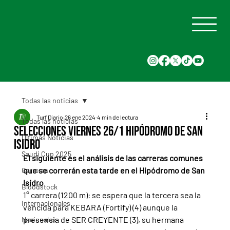
Todas las noticias
Turf Diario
26 ene 2024
4 min de lectura
Todas las noticias
Selecciones Viernes 26/1 Hipódromo de San
Últimas Noticias
Isidro
Saudi Cup 2025
El siguiente es el análisis de las carreras comunes 
que se correrán esta tarde en el Hipódromo de San 
Carreras
Isidro
Bloodstock
1° carrera (1200 m): se espera que la tercera sea la 
Internacionales
vencida para KEBARA (Fortify) (4) aunque la 
presencia de SER CREYENTE (3), su hermana 
Nacionales