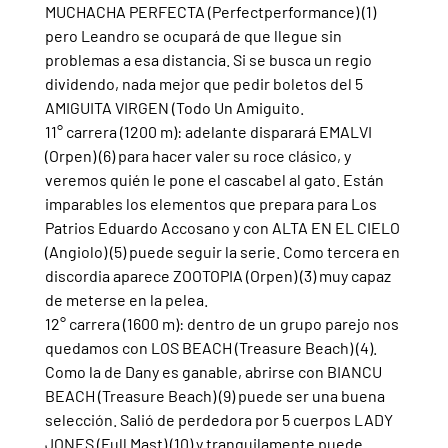
MUCHACHA PERFECTA (Perfectperformance) (1) 
pero Leandro se ocupará de que llegue sin 
problemas a esa distancia. Si se busca un regio 
dividendo, nada mejor que pedir boletos del 5 
AMIGUITA VIRGEN (Todo Un Amiguito.
11° carrera (1200 m): adelante disparará EMALVI 
(Orpen) (6) para hacer valer su roce clásico, y 
veremos quién le pone el cascabel al gato. Están 
imparables los elementos que prepara para Los 
Patrios Eduardo Accosano y con ALTA EN EL CIELO 
(Angiolo) (5) puede seguir la serie. Como tercera en 
discordia aparece ZOOTOPIA (Orpen) (3) muy capaz 
de meterse en la pelea.   
12° carrera (1600 m): dentro de un grupo parejo nos 
quedamos con LOS BEACH (Treasure Beach) (4). 
Como la de Dany es ganable, abrirse con BIANCU 
BEACH (Treasure Beach) (9) puede ser una buena 
selección. Salió de perdedora por 5 cuerpos LADY 
JONES (Full Mast) (10) y tranquilamente puede 