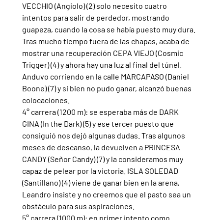
VECCHIO (Angiolo) (2) solo necesito cuatro 
intentos para salir de perdedor, mostrando 
guapeza, cuando la cosa se había puesto muy dura. 
Tras mucho tiempo fuera de las chapas, acaba de 
mostrar una recuperación CEPA VIEJO (Cosmic 
Trigger) (4) y ahora hay una luz al final del túnel. 
Anduvo corriendo en la calle MARCAPASO (Daniel 
Boone) (7) y si bien no pudo ganar, alcanzó buenas 
colocaciones.
4° carrera (1200 m): se esperaba más de DARK 
GINA (In the Dark) (5) y ese tercer puesto que 
consiguió nos dejó algunas dudas. Tras algunos 
meses de descanso, la devuelven a PRINCESA 
CANDY (Señor Candy) (7) y la consideramos muy 
capaz de pelear por la victoria. ISLA SOLEDAD 
(Santillano) (4) viene de ganar bien en la arena, 
Leandro insiste y no creemos que el pasto sea un 
obstáculo para sus aspiraciones.
5° carrera (1000 m): en primer intento como 