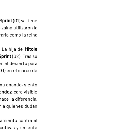
Sprint 
(G1) ya tiene 
aina utilizaron la 
rla como la reina 
. La hija de 
Mitole 
Sprint 
(G2). Tras su 
n el desierto para 
(G1) en el marco de 
entrenando, siento 
endez
, cara visible 
ace la diferencia, 
r a quienes dudan 
amiento contra el 
utivas y reciente 