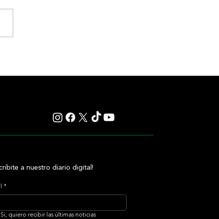
y: Saratoga se prepara para otra
s carreras que quedan en la
ia
cribite a nuestro diario digital!
l
*
Si, quiero recibir las últimas noticias