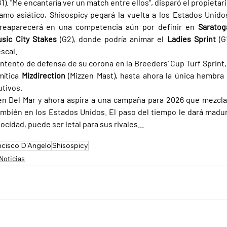
G1). "Me encantaría ver un match entre ellos", disparó el propietari
amo asiático, Shisospicy pegará la vuelta a los Estados Unido
reaparecerá en una competencia aún por definir en 
Saratog
sic City Stakes 
(G2), donde podría animar el 
Ladies Sprint 
(G
scal.
 intento de defensa de su corona en la Breeders’ Cup Turf Sprint
mítica 
Mizdirection 
(Mizzen Mast), hasta ahora la única hembra 
tivos.
 en Del Mar y ahora aspira a una campaña para 2026 que mezclar
ambién en los Estados Unidos. El paso del tiempo le dará madurez
cidad, puede ser letal para sus rivales...
ncisco D'Angelo
Shisospicy
Noticias