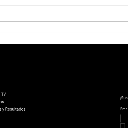
Il Campione, el Haras El Paraíso, Orpen
Whitne
y el Stud Pauli, al tope en las
de esa
estadísticas
memor
Contacto
o TV
dmitagstein@gmail.com
¡Sus
cas
 y Resultados
Emai