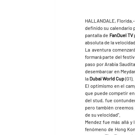
HALLANDALE, Florida.- 
definido su calendario 
pantalla de 
FanDuel TV 
absoluta de la velocida
La aventura comenzará
formará parte del festiva
paso por Arabia Saudita
desembarcar en Meydan 
la 
Dubai World Cup 
(G1).
El optimismo en el ca
que puede competir en e
del stud, fue contunden
pero también creemos q
de su velocidad".
Mendez fue más allá y 
fenómeno de Hong Kon