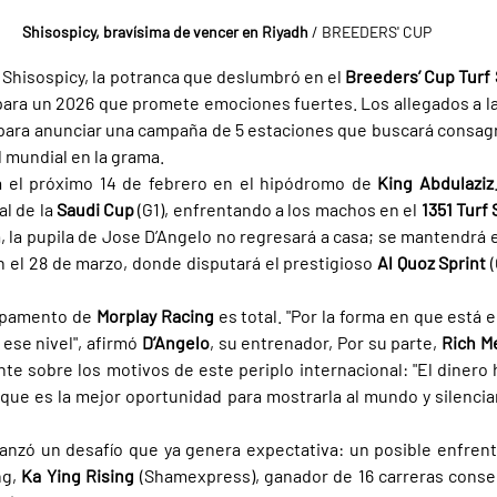
Shisospicy, bravísima de vencer en Riyadh 
/ BREEDERS' CUP
Shisospicy, la potranca que deslumbró en el 
Breeders’ Cup Turf 
para un 2026 que promete emociones fuertes. Los allegados a la z
para anunciar una campaña de 5 estaciones que buscará consagra
d mundial en la grama.
 el próximo 14 de febrero en el hipódromo de 
King Abdulaziz
l de la 
Saudi Cup 
(G1), enfrentando a los machos en el 
1351 Turf 
, la pupila de Jose D’Angelo no regresará a casa; se mantendrá e
el 28 de marzo, donde disputará el prestigioso 
Al Quoz Sprint 
mpamento de 
Morplay Racing 
es total. "Por la forma en que está 
se nivel", afirmó 
D’Angelo
, su entrenador, Por su parte, 
Rich M
te sobre los motivos de este periplo internacional: "El dinero h
ue es la mejor oportunidad para mostrarla al mundo y silencia
lanzó un desafío que ya genera expectativa: un posible enfrent
g, 
Ka Ying Rising 
(Shamexpress), ganador de 16 carreras consec