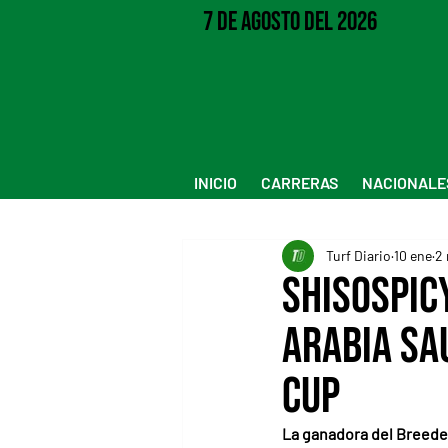
7 de Agosto del 2026
INICIO
CARRERAS
NACIONALE
Turf Diario
10 ene
2 
Shisospic
Arabia Sau
Cup
La ganadora del Breeder