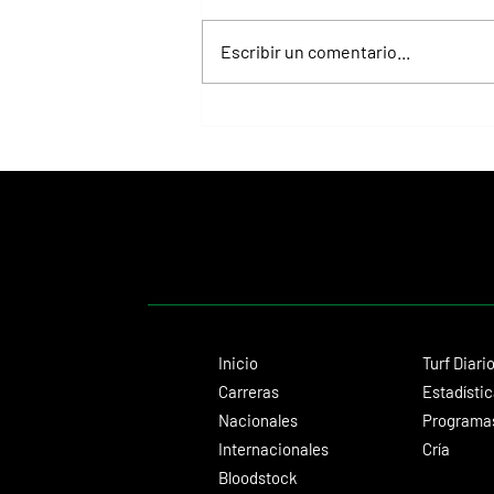
Escribir un comentario...
Isaac Newton alcanzó el Desmond
Stakes y le regaló otro hito histórico a
Aidan O'Brien
Inicio
Turf Diari
Carreras
Estadísti
Nacionales
Programas
Internacionales
Cría
Bloodstock