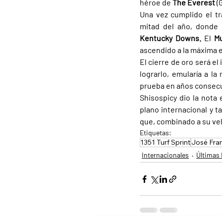
héroe de 
The Everest 
(
Una vez cumplido el tr
mitad del año, donde 
Kentucky Downs. 
El 
Mu
ascendido a la máxima e
El cierre de oro será el
lograrlo, emularía a la 
prueba en años consecu
Shisospicy dio la nota
plano internacional y t
que, combinado a su velo
Etiquetas:
1351 Turf Sprint
José Fra
Internacionales
Últimas 