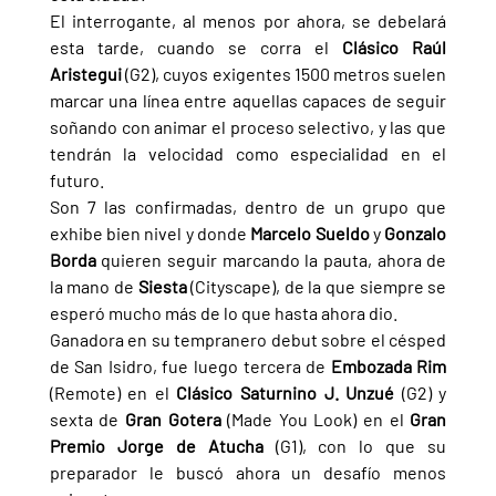
El interrogante, al menos por ahora, se debelará 
esta tarde, cuando se corra el 
Clásico Raúl 
Aristegui 
(G2), cuyos exigentes 1500 metros suelen 
marcar una línea entre aquellas capaces de seguir 
soñando con animar el proceso selectivo, y las que 
tendrán la velocidad como especialidad en el 
futuro.
Son 7 las confirmadas, dentro de un grupo que 
exhibe bien nivel y donde 
Marcelo Sueldo 
y 
Gonzalo 
Borda 
quieren seguir marcando la pauta, ahora de 
la mano de 
Siesta 
(Cityscape), de la que siempre se 
esperó mucho más de lo que hasta ahora dio.
Ganadora en su tempranero debut sobre el césped 
de San Isidro, fue luego tercera de 
Embozada Rim 
(Remote) en el 
Clásico Saturnino J. Unzué 
(G2) y 
sexta de 
Gran Gotera 
(Made You Look) en el 
Gran 
Premio Jorge de Atucha 
(G1), con lo que su 
preparador le buscó ahora un desafío menos 