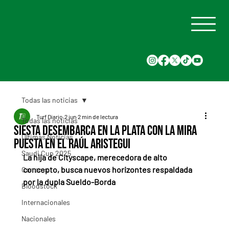
Todas las noticias
Turf Diario
2 jun
2 min de lectura
Todas las noticias
Siesta desembarca en La Plata con la mira
Últimas Noticias
puesta en el Raúl Aristegui
Saudi Cup 2025
La hija de Cityscape, merecedora de alto 
concepto, busca nuevos horizontes respaldada 
Carreras
por la dupla Sueldo-Borda
Bloodstock
Internacionales
Nacionales