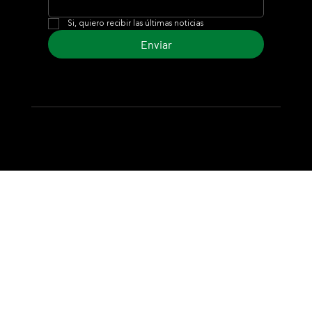
Si, quiero recibir las últimas noticias
Enviar
© 2024 Turf Diario
Desarrollado por Estudio CKS - Comunicación,
Marketing & Diseño