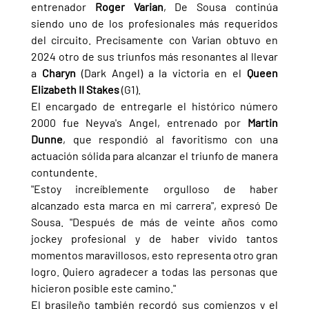
entrenador 
Roger Varian
, De Sousa continúa 
siendo uno de los profesionales más requeridos 
del circuito. Precisamente con Varian obtuvo en 
2024 otro de sus triunfos más resonantes al llevar 
a 
Charyn 
(Dark Angel) a la victoria en el 
Queen 
Elizabeth II Stakes 
(G1).
El encargado de entregarle el histórico número 
2000 fue Neyva's Angel, entrenado por 
Martin 
Dunne
, que respondió al favoritismo con una 
actuación sólida para alcanzar el triunfo de manera 
contundente.
"Estoy increíblemente orgulloso de haber 
alcanzado esta marca en mi carrera", expresó De 
Sousa. "Después de más de veinte años como 
jockey profesional y de haber vivido tantos 
momentos maravillosos, esto representa otro gran 
logro. Quiero agradecer a todas las personas que 
hicieron posible este camino."
El brasileño también recordó sus comienzos y el 