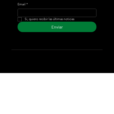
Email
*
Si, quiero recibir las últimas noticias
Enviar
© 2024 Turf Diario
Desarrollado por Estudio CKS - Comunicación,
Marketing & Diseño