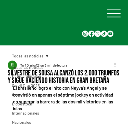
Todas las noticias
Turf Diario
12 jun
3 min de lectura
Todas las noticias
Silvestre de Sousa alcanzó los 2.000 triunfos
Últimas Noticias
y sigue haciendo historia en Gran Bretaña
Saudi Cup 2025
El brasileño logró el hito con Neyva's Angel y se 
convirtió en apenas el séptimo jockey en actividad 
Carreras
en superar la barrera de las dos mil victorias en las 
Bloodstock
islas
Internacionales
Nacionales