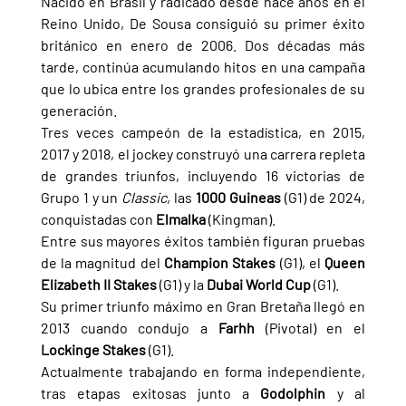
Nacido en Brasil y radicado desde hace años en el 
Reino Unido, De Sousa consiguió su primer éxito 
británico en enero de 2006. Dos décadas más 
tarde, continúa acumulando hitos en una campaña 
que lo ubica entre los grandes profesionales de su 
generación.
Tres veces campeón de la estadística, en 2015, 
2017 y 2018, el jockey construyó una carrera repleta 
de grandes triunfos, incluyendo 16 victorias de 
Grupo 1 y un 
Classic
, las 
1000 Guineas 
(G1) de 2024, 
conquistadas con 
Elmalka 
(Kingman).
Entre sus mayores éxitos también figuran pruebas 
de la magnitud del 
Champion Stakes 
(G1), el 
Queen 
Elizabeth II Stakes 
(G1) y la 
Dubai World Cup 
(G1).
Su primer triunfo máximo en Gran Bretaña llegó en 
2013 cuando condujo a 
Farhh 
(Pivotal) en el 
Lockinge Stakes 
(G1).
Actualmente trabajando en forma independiente, 
tras etapas exitosas junto a 
Godolphin 
y al 