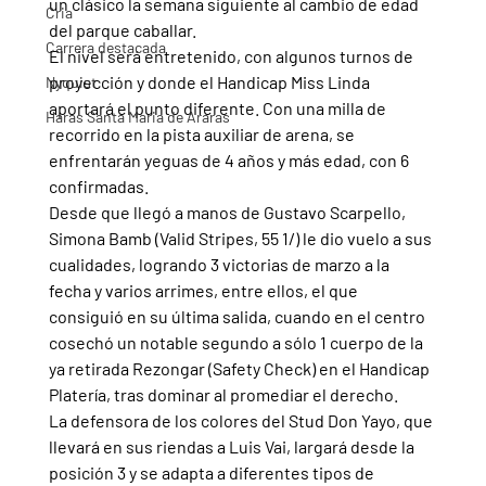
un clásico la semana siguiente al cambio de edad 
Cria
del parque caballar. 
Carrera destacada
El nivel será entretenido, con algunos turnos de 
proyección y donde el Handicap Miss Linda 
Nyquist
aportará el punto diferente. Con una milla de 
Haras Santa Maria de Araras
recorrido en la pista auxiliar de arena, se 
enfrentarán yeguas de 4 años y más edad, con 6 
confirmadas.
Desde que llegó a manos de Gustavo Scarpello, 
Simona Bamb (Valid Stripes, 55 1/) le dio vuelo a sus 
cualidades, logrando 3 victorias de marzo a la 
fecha y varios arrimes, entre ellos, el que 
consiguió en su última salida, cuando en el centro 
cosechó un notable segundo a sólo 1 cuerpo de la 
ya retirada Rezongar (Safety Check) en el Handicap 
Platería, tras dominar al promediar el derecho.
La defensora de los colores del Stud Don Yayo, que 
llevará en sus riendas a Luis Vai, largará desde la 
posición 3 y se adapta a diferentes tipos de 