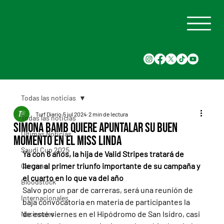
Todas las noticias
Turf Diario
5 jul 2024
2 min de lectura
Todas las noticias
Simona Bamb quiere apuntalar su buen
Últimas Noticias
momento en el Miss Linda
Saudi Cup 2025
Ya con 6 años, la hija de Valid Stripes tratará de 
llegar al primer triunfo importante de su campaña y 
Carreras
el cuarto en lo que va del año
Bloodstock
Salvo por un par de carreras, será una reunión de 
Internacionales
baja convocatoria en materia de participantes la 
de este viernes en el Hipódromo de San Isidro, casi 
Nacionales