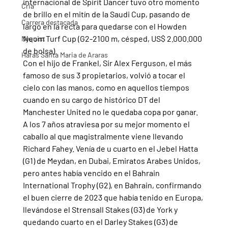
internacional de Spirit Dancer tuvo otro momento 
Cria
de brillo en el mitín de la Saudi Cup, pasando de 
Carrera destacada
largo en la recta para quedarse con el Howden 
Neom Turf Cup (G2-2100 m, césped, US$ 2.000.000 
Nyquist
de bolsa).
Haras Santa Maria de Araras
Con el hijo de Frankel, Sir Alex Ferguson, el más 
famoso de sus 3 propietarios, volvió a tocar el 
cielo con las manos, como en aquellos tiempos 
cuando en su cargo de histórico DT del 
Manchester United no le quedaba copa por ganar.
A los 7 años atraviesa por su mejor momento el 
caballo al que magistralmente viene llevando 
Richard Fahey. Venía de u cuarto en el Jebel Hatta 
(G1) de Meydan, en Dubai, Emiratos Arabes Unidos, 
pero antes había vencido en el Bahrain 
International Trophy (G2), en Bahrain, confirmando 
el buen cierre de 2023 que había tenido en Europa, 
llevándose el Strensall Stakes (G3) de York y 
quedando cuarto en el Darley Stakes (G3) de 