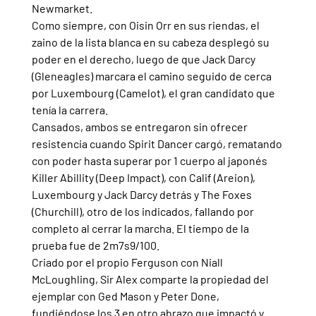
Newmarket.
Como siempre, con Oisin Orr en sus riendas, el 
zaino de la lista blanca en su cabeza desplegó su 
poder en el derecho, luego de que Jack Darcy 
(Gleneagles) marcara el camino seguido de cerca 
por Luxembourg (Camelot), el gran candidato que 
tenía la carrera.
Cansados, ambos se entregaron sin ofrecer 
resistencia cuando Spirit Dancer cargó, rematando 
con poder hasta superar por 1 cuerpo al japonés 
Killer Abillity (Deep Impact), con Calif (Areion), 
Luxembourg y Jack Darcy detrás y The Foxes 
(Churchill), otro de los indicados, fallando por 
completo al cerrar la marcha. El tiempo de la 
prueba fue de 2m7s9/100.
Criado por el propio Ferguson con Niall 
McLoughling, Sir Alex comparte la propiedad del 
ejemplar con Ged Mason y Peter Done, 
fundiéndose los 3 en otro abrazo que impactó y 