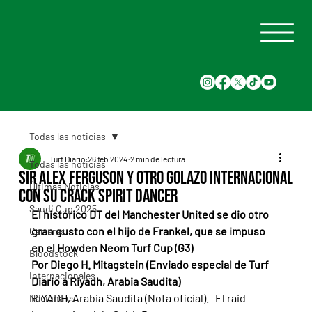
Todas las noticias
Turf Diario
26 feb 2024
2 min de lectura
Todas las noticias
Sir Alex Ferguson y otro golazo internacional
Últimas Noticias
con su crack Spirit Dancer
Saudi Cup 2025
El histórico DT del Manchester United se dio otro 
gran gusto con el hijo de Frankel, que se impuso 
Carreras
en el Howden Neom Turf Cup (G3)
Bloodstock
Por Diego H. Mitagstein (Enviado especial de Turf 
Internacionales
Diario a Riyadh, Arabia Saudita)
RIYADH, Arabia Saudita (Nota oficial).- El raid 
Nacionales