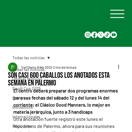
Todas las noticias
Turf Diario
8 feb 2022
2 min de lectura
Todas las noticias
Son casi 600 caballos los anotados esta
Últimas Noticias
semana en Palermo
Saudi Cup 2025
El centro deberá preparar dos programas enormes 
para sus fechas del sábado 12 y del lunes 14 del 
Carreras
corriente; el Clásico Good Manners, lo mejor en 
Bloodstock
materia jerárquica, junto a 3 handicaps
Internacionales
Otra anotación fuerte registró este lunes el 
Hipódromo de Palermo, ahora para sus reuniones 
Nacionales