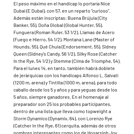
El peso máximo en el handicap lo portaría Nice 
Dubai (E Dubai), con 57, en un reparto "curioso". 
Además están inscriptas: Buena Brújula (City 
Banker, 55), Doña Global (Global Hunter, 55), 
Funguera (Roman Ruler, 53 1/2), Llamas de Acero 
(Fuego e Hierro, 54 1/2), Montana Lane (Master of 
Hounds, 55), Qué Chula (Endorsement, 55), Sidney 
Queen (Sidney's Candy, 56 1/2), Silky Rose (Catcher 
In the Rye, 54 1/2) y Stemme (Cima de Triomphe, 54).
Para el lunes 14, en tanto, también habrá doblete 
de jerárquicas con los handicaps Alfonso L. Salvati 
(1200 m, arena) y Tintilla (1000 m, arena), para todo 
caballo desde los 5 y años y para yeguas desde los 
5 años, siempre ganadores. En el homenaje al 
preparador son 25 los probables participantes, 
dentro de una lista que lleva como topweight a 
Storm Dynamico (Dynamix, 64), con Lorenzo Rye 
(Catcher In the Rye, 61) cerquita, además de otros 
nombres interesantes como los de Hosarsiph Joy 