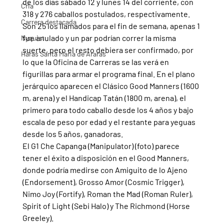
de los días sábado 12 y lunes 14 del corriente, con 
Cria
318 y 276 caballos postulados, respectivamente. 
Carrera destacada
Son 25 los llamados para el fin de semana, apenas 1 
fue anulado y un par podrían correr la misma 
Nyquist
suerte, pero el resto debiera ser confirmado, por 
Haras Santa Maria de Araras
lo que la Oficina de Carreras se las verá en 
figurillas para armar el programa final. En el plano 
jerárquico aparecen el Clásico Good Manners (1600 
m, arena) y el Handicap Tatán (1800 m, arena), el 
primero para todo caballo desde los 4 años y bajo 
escala de peso por edad y el restante para yeguas 
desde los 5 años, ganadoras.
El G1 Che Capanga (Manipulator) (foto) parece 
tener el éxito a disposición en el Good Manners, 
donde podría medirse con Amiguito de lo Ajeno 
(Endorsement), Grosso Amor (Cosmic Trigger), 
Nimo Joy (Fortify), Roman the Mad (Roman Ruler), 
Spirit of Light (Sebi Halo) y The Richmond (Horse 
Greeley).