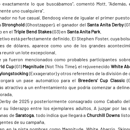
tó exactamente lo que buscábamos", comentó Mott. "Además, el
mente uno cualquiera".
nador no fue casual. Bendoog viene de igualar el primer puesto
 
Stronghold 
(Ghostzapper), el ganador del 
Santa Anita Derby 
(G
 en el 
Triple Bend Stakes 
(G3) en 
Santa Anita Park
.
jetivo está perfectamente definido. El Stephen Foster, cuya bols
nes de dólares, aparece como uno de los grandes acontecimi
 reunir un lote excepcional.
 ya fueron mencionados como probables participantes sobres
ld Cup 
(G1) 
Magnitude 
(Not This Time), el rejuvenecido 
White Aba
ylongstocking 
(Exxagerator) y otros referentes de la división de
torgará un pase automático para el 
Breeders' Cup Classic 
(
s atractivo a un enfrentamiento que podría comenzar a deline
porada.
Derby de 2025 y posteriormente consagrado como Caballo del 
r su liderazgo entre los ejemplares adultos. A juzgar por las 
anas de 
Saratoga
, todo indica que llegará a 
Churchill Downs 
list
igentes de su campaña.
yen en la pista nombres como Magnitude, White Abarrio, Skippy