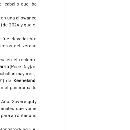
 caballo que iba 
 en una allowance 
1) de 2024 y que el 
a fue elevada este 
entos del verano 
alen el reciente 
rrio 
(Race Day), el 
 caballos mayores.
G1) de 
Keeneland
, 
ar el panorama de 
Año, Sovereignty 
señales que viene 
o para afrontar uno 
longstocking y el 