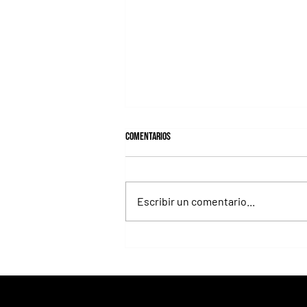
Comentarios
Escribir un comentario...
Fortitudine, hermano de Rebel's
Romance, ganó debutando por 21
cuerpos