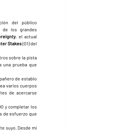
ión del público 
o de los grandes 
reignty
, el actual 
ter Stakes 
(G1) del 
ros sobre la pista 
a una prueba que 
, Sovereignty realizó el movimiento acompañado por su compañero de establo 
ea varios cuerpos 
tes de acercarse 
0 y completar los 
s de esfuerzo que 
te suyo. Desde mi 