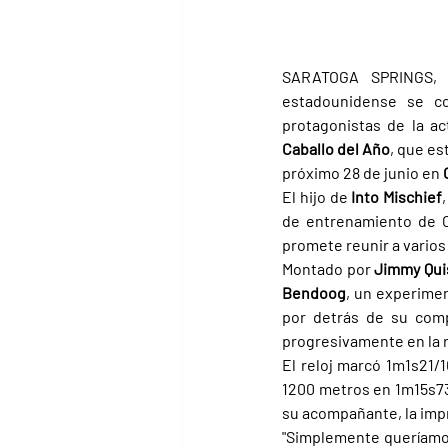
SARATOGA SPRINGS, Ne
estadounidense se c
protagonistas de la ac
Caballo del Año
, que es
próximo 28 de junio en 
El hijo de 
Into Mischief
de entrenamiento de O
promete reunir a varios
Montado por 
Jimmy Qui
Bendoog
, un experimen
por detrás de su comp
progresivamente en la r
El reloj marcó 1m1s21/1
1200 metros en 1m15s73/
su acompañante, la impr
"Simplemente queríamos 