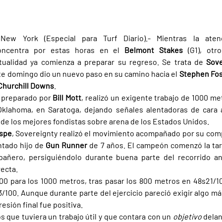
w York (Especial para Turf Diario).- Mientras la atenc
oncentra por estas horas en el 
Belmont Stakes 
(G1), otr
tualidad ya comienza a preparar su regreso. Se trata de 
Sove
te domingo dio un nuevo paso en su camino hacia el 
Stephen Fos
Churchill Downs
.
, preparado por 
Bill Mott
, realizó un exigente trabajo de 1000 met
klahoma, en Saratoga, dejando señales alentadoras de cara 
 de los mejores fondistas sobre arena de los Estados Unidos.
spe
tado hijo de 
Gun Runner 
de 7 años. El campeón comenzó la tar
añero, persiguiéndolo durante buena parte del recorrido an
ecta.
00 para los 1000 metros, tras pasar los 800 metros en 48s21/10
100. Aunque durante parte del ejercicio pareció exigir algo má
esión final fue positiva.
que tuviera un trabajo útil y que contara con un 
objetivo 
delan