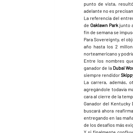
punto de vista, resul
adelante no es precisa
La referencia del entre
de 
Oaklawn Park 
junto a
fin de semana se impuso
Para Sovereignty, el ob
año hasta los 2 millo
norteamericano y podría
Entre los nombres que
ganador de la 
Dubai Wor
siempre rendidor 
Skipp
La carrera, además, o
agregándole todavía má
cara al cierre de la tem
Ganador del Kentucky 
buscará ahora reafirma
entregando en las mañ
de los desafíos más ex
Y si finalmente conflu