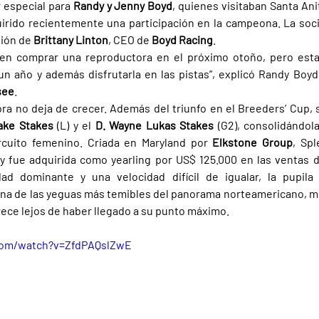
 especial para 
Randy y Jenny Boyd
, quienes visitaban Santa Ani
rido recientemente una participación en la campeona. La soc
tión de 
Brittany Linton
, CEO de 
Boyd Racing
.
n comprar una reproductora en el próximo otoño, pero esta
see
.
a no deja de crecer. Además del triunfo en el Breeders’ Cup, 
Lake Stakes 
(L) y el 
D. Wayne Lukas Stakes 
(G2), consolidándol
rcuito femenino. Criada en Maryland por 
Elkstone Group
, Spl
 y fue adquirida como yearling por US$ 125.000 en las ventas 
ad dominante y una velocidad difícil de igualar, la pupila 
a de las yeguas más temibles del panorama norteamericano, mie
arece lejos de haber llegado a su punto máximo.
com/watch?v=ZfdPAQslZwE