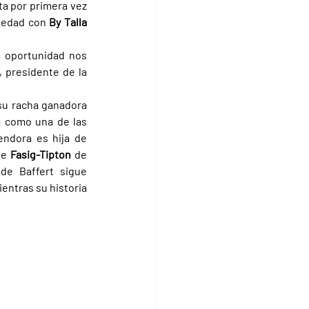
ta por primera vez 
iedad con 
By Talla 
 oportunidad nos 
permitió adelantarnos un año y además disfrutarla en las pistas”, explicó Randy Boyd, presidente de la 
su racha ganadora 
a como una de las 
endora es hija de 
de 
Fasig-Tipton 
de 
de Baffert sigue 
ntras su historia 