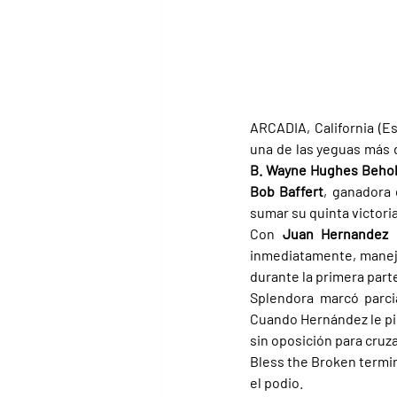
ARCADIA, California (Es
B. Wayne Hughes Behol
Bob Baffert
, ganadora 
sumar su quinta victori
Con 
Juan Hernandez 
inmediatamente, maneja
durante la primera part
Splendora marcó parci
Cuando Hernández le pid
sin oposición para cruza
Bless the Broken termi
el podio.