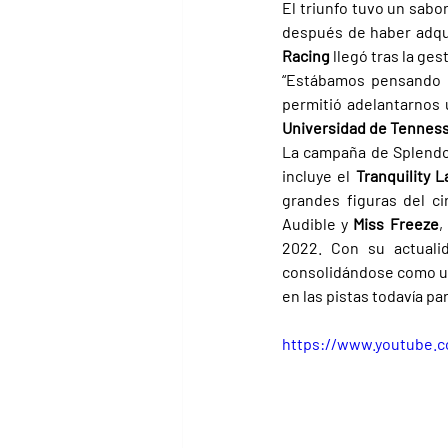
El triunfo tuvo un sabor
después de haber adqui
Racing 
llegó tras la ges
“Estábamos pensando e
Universidad de Tennes
La campaña de Splendor
incluye el 
Tranquility 
grandes figuras del ci
Audible y 
Miss Freeze
,
2022. Con su actualid
consolidándose como un
en las pistas todavía p
https://www.youtube.