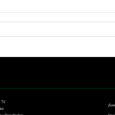
Resumen - Remate Selección de
Selecc
Productos del Haras Carampangue
de San
Contacto
o TV
dmitagstein@gmail.com
¡Sus
cas