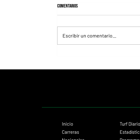
Comentarios
Escribir un comentario...
Juan Pablo Paoloni consolida su gran
presente con éxitos importantes
Inicio
Turf Diari
Carreras
Estadísti