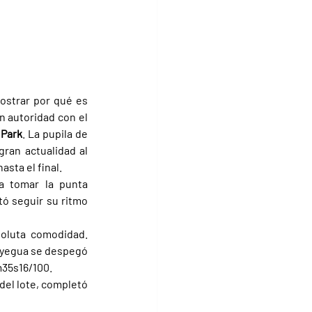
ostrar por qué es 
una de las yeguas más dominantes del momento en los Estados Unidos al quedarse con autoridad con el 
 Park
. La pupila de 
gran actualidad al 
sta el final.
a tomar la punta 
tó seguir su ritmo 
oluta comodidad. 
a yegua se despegó 
m35s16/100.
del lote, completó 