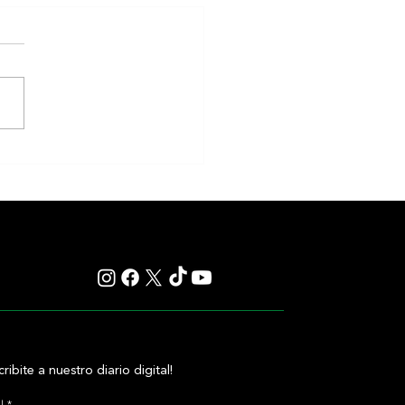
iones Miércoles 5/9 Hipódromo
 Isidro
cribite a nuestro diario digital!