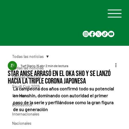
Todas las noticias
Turf Diario
15 abr
2 min de lectura
Todas las noticias
Star Anise arrasó en el Oka Sho y se lanzó
Últimas Noticias
hacia la Triple Corona japonesa
Saudi Cup 2025
La campeona dos años confirmó todo su potencial 
en Hanshin, dominando con autoridad el primer 
Carreras
paso de la serie y perfilándose como la gran figura 
Bloodstock
de su generación
Internacionales
Nacionales