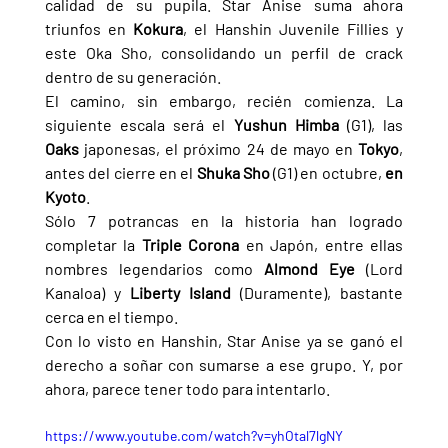
calidad de su pupila. Star Anise suma ahora 
triunfos en 
Kokura
, el Hanshin Juvenile Fillies y 
este Oka Sho, consolidando un perfil de crack 
dentro de su generación.
El camino, sin embargo, recién comienza. La 
siguiente escala será el 
Yushun Himba 
(G1), las 
Oaks 
japonesas, el próximo 24 de mayo en 
Tokyo
, 
antes del cierre en el 
Shuka Sho 
(G1) en octubre, 
en 
Kyoto
.
Sólo 7 potrancas en la historia han logrado 
completar la 
Triple Corona 
en Japón, entre ellas 
nombres legendarios como 
Almond Eye 
(Lord 
Kanaloa) y 
Liberty Island 
(Duramente), bastante 
cerca en el tiempo.
Con lo visto en Hanshin, Star Anise ya se ganó el 
derecho a soñar con sumarse a ese grupo. Y, por 
ahora, parece tener todo para intentarlo.
https://www.youtube.com/watch?v=yhOtal7lgNY