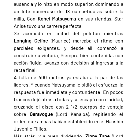
ausencia y lo hizo en modo superior, dominando a 
un lote numeroso de 18 competidoras sobre la 
milla. Con 
Kohei Matsuyama 
en sus riendas, Star 
Anise tuvo una carrera perfecta.
Se acomodó en mitad del pelotón mientras 
Longing Celine 
(Maurice) marcaba el ritmo con 
parciales exigentes, y desde allí comenzó a 
construir su victoria. Siempre bien contenida, con 
acción fluida, avanzó con decisión al ingresar a la 
recta final.
A falta de 400 metros ya estaba a la par de las 
líderes. Y cuando Matsuyama le pidió el esfuerzo, la 
respuesta fue inmediata y contundente. En pocos 
trancos dejó atrás a todas y se escapó con claridad, 
cruzando el disco con 2 1/2 cuerpos de ventaja 
sobre 
Garavogue 
(Lord Kanaloa), repitiendo el 
orden que ambas habían establecido en el Hanshin 
Juvenile Fillies.
Más atrás, y a buen dividendo, 
Zippy Tune 
(Lord 