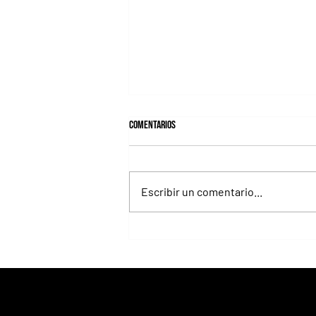
Comentarios
Escribir un comentario...
Los Llanos va por la Polla de Potrillos
de La Plata, aunque ante varios rivales
duros