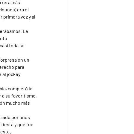
arrera más 
Hounds) era el 
 primera vez y al 
perábamos. Le 
nto 
asi toda su 
 sorpresa en un 
derecho para 
 al jockey 
ia, completó la 
 a su favoritismo, 
tión mucho más 
ciado por unos 
iesta y que fue 
iesta.