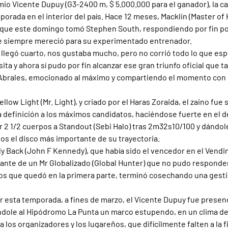
mio Vicente Dupuy (G3-2400 m, $ 5.000.000 para el ganador), la c
orada en el interior del país. Hace 12 meses, Macklin (Master of 
r que este domingo tomó Stephen South, respondiendo por fin por
 siempre mereció para su experimentado entrenador.
 llegó cuarto, nos gustaba mucho, pero no corrió todo lo que es
a y ahora sí pudo por fin alcanzar ese gran triunfo oficial que ta
brales, emocionado al máximo y compartiendo el momento con c
llow Light (Mr. Light), y criado por el Haras Zoraida, el zaino fue
la definición a los máximos candidatos, haciéndose fuerte en el 
 2 1/2 cuerpos a Standout (Sebi Halo) tras 2m32s10/100 y dándole
s el disco más importante de su trayectoria.
y Back (John F Kennedy), que había sido el vencedor en el Vendim
elante de un Mr Globalizado (Global Hunter) que no pudo responder
lejos que quedó en la primera parte, terminó cosechando una ges
 esta temporada, a fines de marzo, el Vicente Dupuy fue presen
dole al Hipódromo La Punta un marco estupendo, en un clima de f
a los organizadores y los lugareños, que difícilmente falten a la f