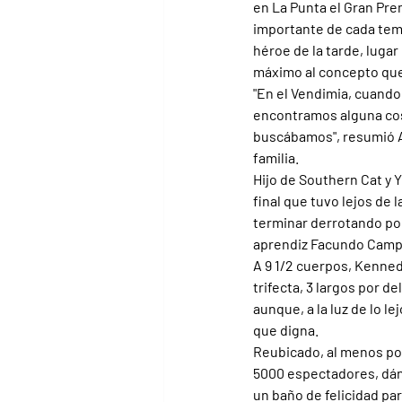
en La Punta el Gran Pre
importante de cada temp
héroe de la tarde, luga
máximo al concepto que
"En el Vendimia, cuando
encontramos alguna cosit
buscábamos", resumió A
familia.
Hijo de Southern Cat y Ye
final que tuvo lejos de 
terminar derrotando por
aprendiz Facundo Campo
A 9 1/2 cuerpos, Kenned
trifecta, 3 largos por d
aunque, a la luz de lo 
que digna.
Reubicado, al menos por
5000 espectadores, dán
un baño de felicidad par