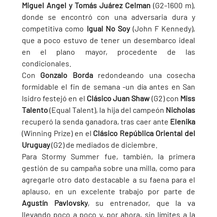
Miguel Angel y Tomás Juárez Celman 
(G2-1600 m), 
donde se encontró con una adversaria dura y 
competitiva como 
Igual No Soy 
(John F Kennedy), 
que a poco estuvo de tener un desembarco ideal 
en el plano mayor, procedente de las 
condicionales.
Con 
Gonzalo Borda 
redondeando una cosecha 
formidable el fin de semana -un día antes en San 
Isidro festejó en el 
Clásico Juan Shaw 
(G2) con 
Miss 
Talento 
(Equal Talent), la hija del campeón 
Nicholas 
recuperó la senda ganadora, tras caer ante 
Elenika 
(Winning Prize) en el 
Clásico República Oriental del 
Uruguay 
(G2) de mediados de diciembre.
Para Stormy Summer fue, también, la primera 
gestión de su campaña sobre una milla, como para 
agregarle otro dato destacable a su faena para el 
aplauso, en un excelente trabajo por parte de 
Agustín Pavlovsky
, su entrenador, que la va 
llevando poco a poco y, por ahora, sin límites a la 