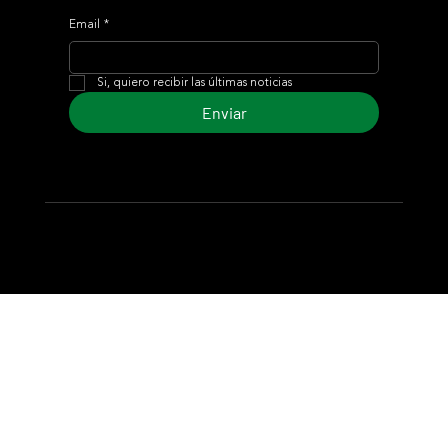
Email
*
Si, quiero recibir las últimas noticias
Enviar
© 2024 Turf Diario
Desarrollado por Estudio CKS - Comunicación,
Marketing & Diseño