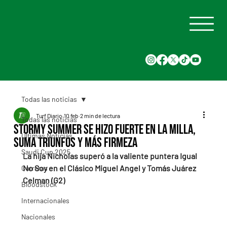
Todas las noticias
Turf Diario
10 feb
2 min de lectura
Todas las noticias
Stormy Summer se hizo fuerte en la milla,
Últimas Noticias
suma triunfos y más firmeza
Saudi Cup 2025
La hija Nicholas superó a la valiente puntera Igual 
No Soy en el Clásico Miguel Angel y Tomás Juárez 
Carreras
Celman (G2)
Bloodstock
Internacionales
Nacionales